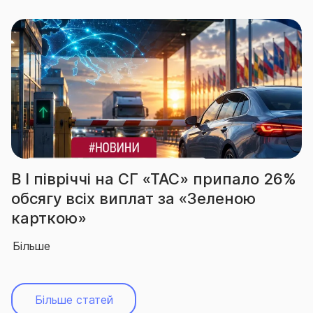
пало 26%
За підсумками І півріччя СГ «
ою
вчергове підтвердила звання
абсолютного лідера ринку
Більше
Більше статей