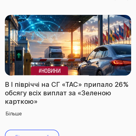
а СГ «ТАС» припало 26%
За підсумками 
плат за «Зеленою
вчергове підтв
абсолютного лі
Більше