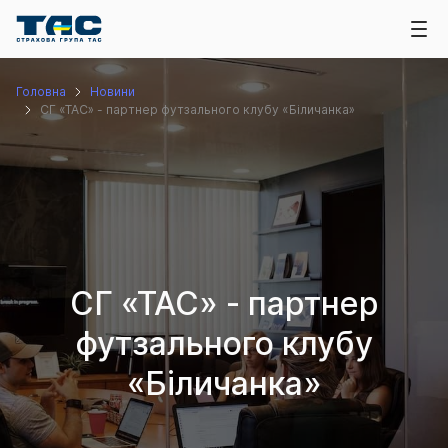
Головна
Новини
СГ «ТАС» - партнер футзального клубу «Біличанка»
СГ «ТАС» - партнер
футзального клубу
«Біличанка»