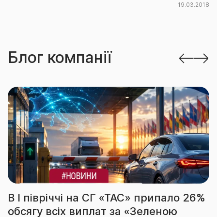
19.03.2018
Блог компанії
СГ «ТАС» припало 26%
За підсумками І 
лат за «Зеленою
вчергове підтве