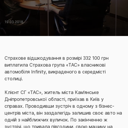
19.03.2018
Страхове відшкодування в розмірі 332 100 грн
виплатила Страхова група «ТАС» власникові
автомобіля Infinity, викраденого в середмісті
столиці.
Клієнт СГ «ТАС», житель міста Кам‘янське
Дніпропетровської області, приїхав в Київ у
справах. Проводивши зустріч в одному з бізнес-
центрів міста, він заздалегідь залишив своє авто на
одній з найближчих вуличок. По закінченню ж
зустрічі, що тривала півгодини, свою машину на