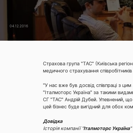
04.12.2016
Страхова група "ТАС" (Київська регіо
медичного страхування співробітників 
"У нас вже був досвід співпраці з цим
"Італмоторс Україна" за такими видам
СГ "ТАС" Андрій Дубей. Упевнений, що 
цей бізнес буде вигідний для обох ком
Довідка
Історія компанії "
Італмоторс Україна
"