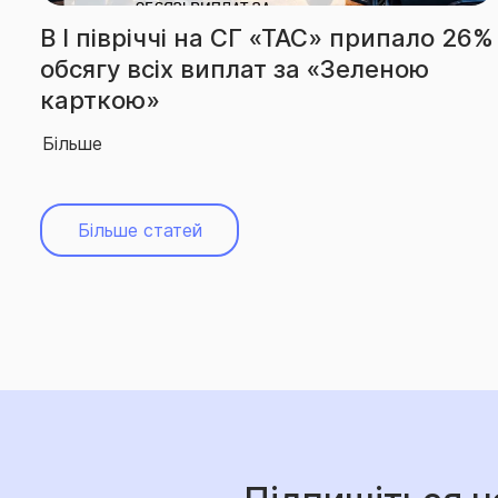
С» припало 26%
За підсумками І піврічч
 «Зеленою
вчергове підтвердила з
абсолютного лідера рин
Більше
Більше статей