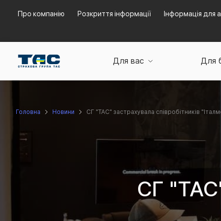
Про компанію
Розкриття інформації
Інформація для а
Для вас
Для 
Головна
Новини
СГ "ТАС" застрахувала співробітників "Італ
СГ "ТАС