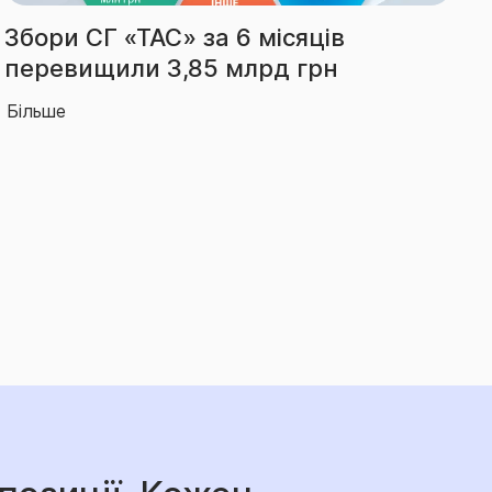
ів
Виплати СГ «ТАС» за І піврі
рн
зросли на 66% – до 2,14 мл
Більше