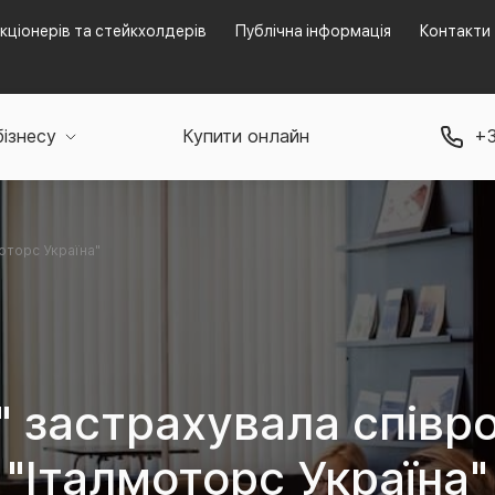
кціонерів та стейкхолдерів
Публічна інформація
Контакти
бізнесу
Купити онлайн
+3
моторс Україна"
" застрахувала співро
"Італмоторс Україна"