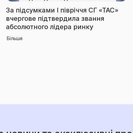
я СГ «ТАС»
Збори СГ «ТАС» за 6 місяц
вання
перевищили 3,85 млрд г
ку
Більше