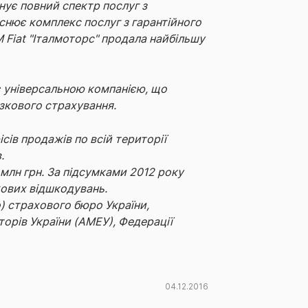
онує повний спектр послуг з
йснює комплекс послуг з гарантійного
М Fiat "Італмоторс" продала найбільшу
 є універсальною компанією, що
язкового страхування.
сів продажів по всій території
.
 млн грн. За підсумками 2012 року
хових відшкодувань.
) страхового бюро України,
орів України (АМЕУ), Федерації
04.12.2016