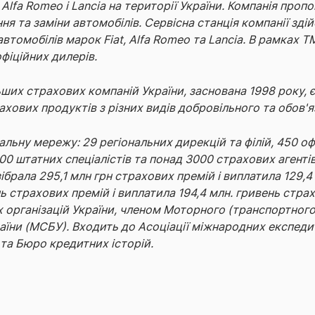
 Alfa Romeo і Lancia на території України. Компанія проп
я та заміни автомобілів. Сервісна станція компанії зді
втомобілів марок Fiat, Alfa Romeo та Lancia. В рамках Т
офіційних дилерів.
ьших страхових компаній України, заснована 1998 року,
ахових продуктів з різних видів добровільного та обов'
льну мережу: 29 регіональних дирекцій та філій, 450 офі
00 штатних спеціалістів та понад 3000 страхових агентів
зібрала 295,1 млн грн страхових премій і виплатила 129,4
нь страхових премій і виплатила 194,4 млн. гривень стра
х організацій України, членом Моторного (транспортного
їни (МСБУ). Входить до Асоціації міжнародних експедит
та Бюро кредитних історій.