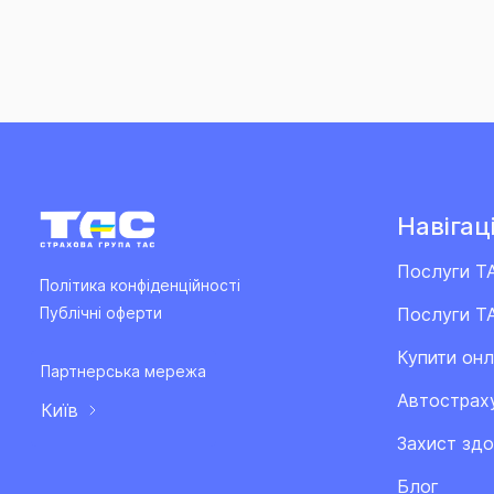
Навігаці
Послуги Т
Політика конфіденційності
Послуги ТА
Публічні оферти
Купити он
Партнерська мережа
Автострах
Київ
Захист здо
Блог