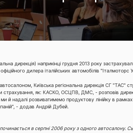
нальна дирекція) наприкінці грудня 2013 року застрахува
офіційного дилера італійських автомобілів "Італмоторс У
 автосалоном, Київська регіональна дирекція СГ "ТАС" стр
и страхування, як: КАСКО, ОСЦПВ, ДМС, - розповів дирек
ми й надалі розвиватимемо продуктову лінійку в рамках 
паній", - додав Андрій Дубей.
 починається в серпні 2006 року з одного автосалону. Сь