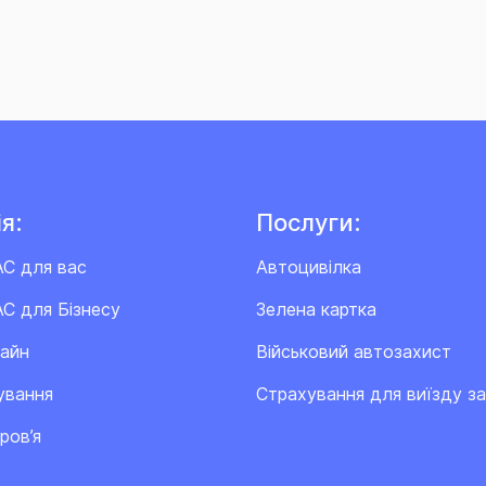
я:
Послуги:
АС для вас
Автоцивілка
С для Бізнесу
Зелена картка
лайн
Військовий автозахист
ування
Cтрахування для виїзду з
ров’я