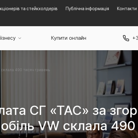
кціонерів та стейкхолдерів
Публічна інформація
Контакти
бізнесу
Купити онлайн
+3
W склала 490 тисяч гривень
лата СГ «ТАС» за згор
обіль VW склала 490