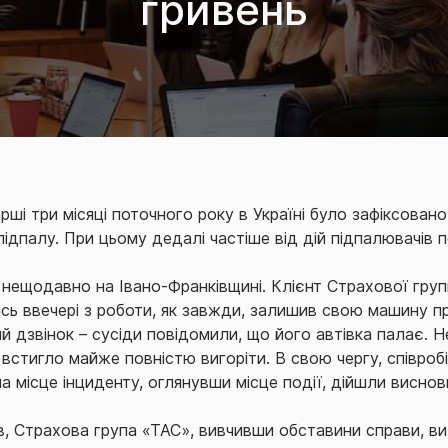
гривень
рші три місяці поточного року в Україні було зафіксова
ідпалу. При цьому дедалі частіше від дій підпалювачів п
 нещодавно на Івано-Франківщині. Клієнт Страхової гру
сь ввечері з роботи, як завжди, залишив свою машину п
й дзвінок – сусіди повідомили, що його автівка палає. 
с встигло майже повністю вигоріти. В свою чергу, співро
а місце інциденту, оглянувши місце події, дійшли виснов
ів, Страхова група «ТАС», вивчивши обставини справи, 