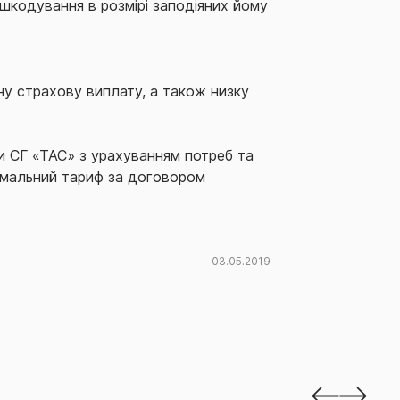
шкодування в розмірі заподіяних йому
ну страхову виплату, а також низку
и СГ «ТАС» з урахуванням потреб та
німальний тариф за договором
03.05.2019