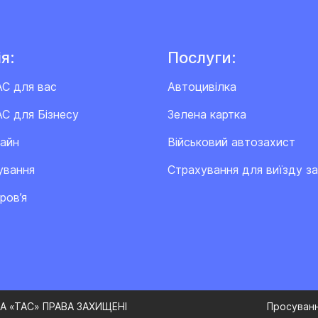
я:
Послуги:
АС для вас
Автоцивілка
С для Бізнесу
Зелена картка
лайн
Військовий автозахист
ування
Cтрахування для виїзду з
ров’я
А «ТАС» ПРАВА ЗАХИЩЕНІ
Просуванн