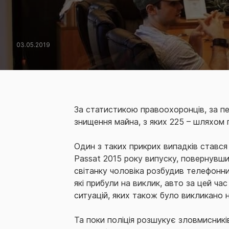
03.05.2019
За статистикою правоохоронців, за пе
знищення майна, з яких 225 – шляхом п
Один з таких прикрих випадків стався
Passat 2015 року випуску, повернувши
світанку чоловіка розбудив телефонни
які прибули на виклик, авто за цей ча
ситуацій, яких також було викликано н
Та поки поліція розшукує зловмисник