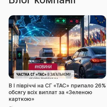
26%
За підсумками І півріччя СГ «ТАС»
вчергове підтвердила звання
абсолютного лідера ринку