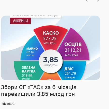
Виплати СГ «ТАС» за І півріччя
зросли на 66% – до 2,14 млрд грн
Більше