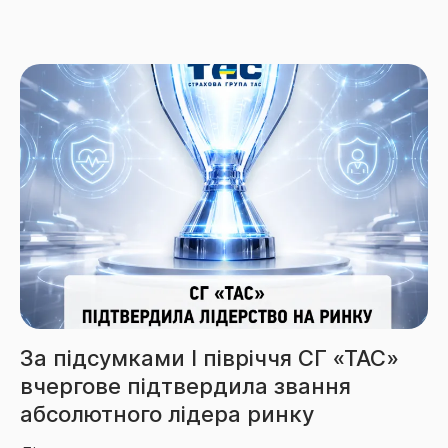
Збори СГ «ТАС» за 6 місяців
перевищили 3,85 млрд грн
Більше