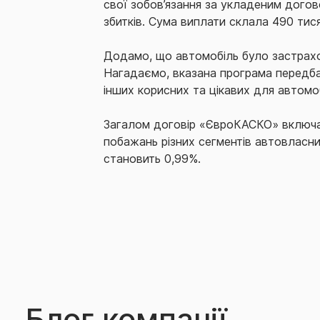
свої зобов’язання за укладеним догов
збитків. Сума виплати склала 490 тися
Додамо, що автомобіль було застрах
Нагадаємо, вказана програма передба
інших корисних та цікавих для автомобі
Загалом договір «ЄвроКАСКО» включає 
побажань різних сегментів автовласн
становить 0,99%.
Блог компанії