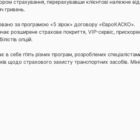
ором страхування, перерахувавши клієнтові належне від
ч гривень.
овано за програмою «5 зірок» договору «ЄвроКАСКО».
чає розширене страхове покриття, VIP-сервіс, прискоре
лістів опцій.
в себе п’ять різних програм, розроблених спеціалістам
иків щодо страхового захисту транспортних засобів. Мі