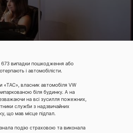
но 673 випадки пошкодження або
отерпають і автомобілісти.
пи «ТАС», власник автомобіля VW
рипаркованою біля будинку. А на
Незважаючи на всі зусилля пожежних,
бітники служби з надзвичайних
ку, що мав місце підпал.
визнала подію страховою та виконала