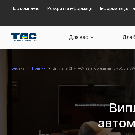
Про компанію
Розкриття інформації
Інформація для а
Для вас
Для 
Головна
Новини
Виплата СГ «ТАС» за згорілий автомобіль V
Вип
автом