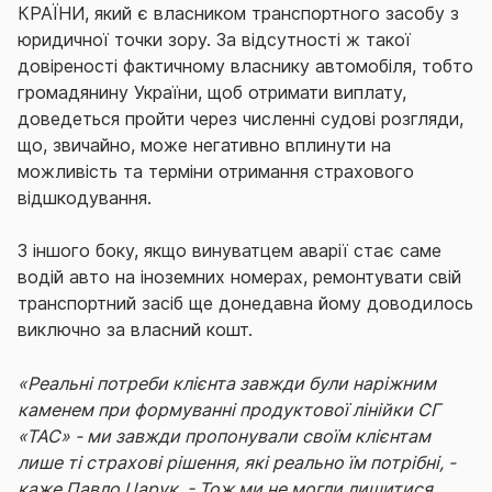
КРАЇНИ, який є власником транспортного засобу з
юридичної точки зору. За відсутності ж такої
довіреності фактичному власнику автомобіля, тобто
громадянину України, щоб отримати виплату,
доведеться пройти через численні судові розгляди,
що, звичайно, може негативно вплинути на
можливість та терміни отримання страхового
відшкодування.
З іншого боку, якщо винуватцем аварії стає саме
водій авто на іноземних номерах, ремонтувати свій
транспортний засіб ще донедавна йому доводилось
виключно за власний кошт.
«Реальні потреби клієнта завжди були наріжним
каменем при формуванні продуктової лінійки СГ
«ТАС» - ми завжди пропонували своїм клієнтам
лише ті страхові рішення, які реально їм потрібні, -
каже Павло Царук. - Тож ми не могли лишитися