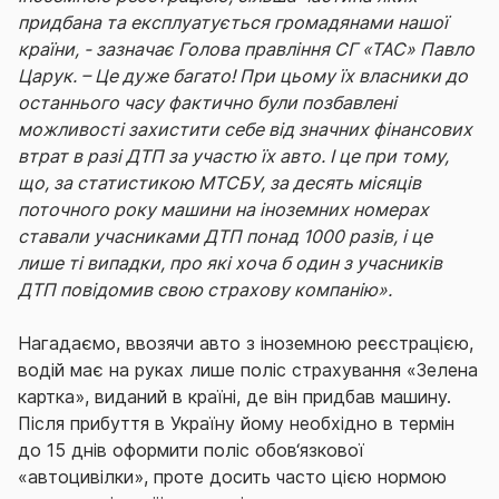
придбана та експлуатується громадянами нашої
країни, - зазначає Голова правління СГ «ТАС» Павло
Царук. – Це дуже багато! При цьому їх власники до
останнього часу фактично були позбавлені
можливості захистити себе від значних фінансових
втрат в разі ДТП за участю їх авто. І це при тому,
що, за статистикою МТСБУ, за десять місяців
поточного року машини на іноземних номерах
ставали учасниками ДТП понад 1000 разів, і це
лише ті випадки, про які хоча б один з учасників
ДТП повідомив свою страхову компанію».
Нагадаємо, ввозячи авто з іноземною реєстрацією,
водій має на руках лише поліс страхування «Зелена
картка», виданий в країні, де він придбав машину.
Після прибуття в Україну йому необхідно в термін
до 15 днів оформити поліс обов‘язкової
«автоцивілки», проте досить часто цією нормою