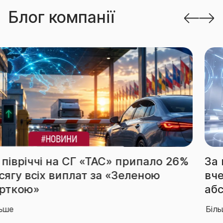
Блог компанії
За підсумками І півріччя СГ «ТАС»
вчергове підтвердила звання
абсолютного лідера ринку
Більше