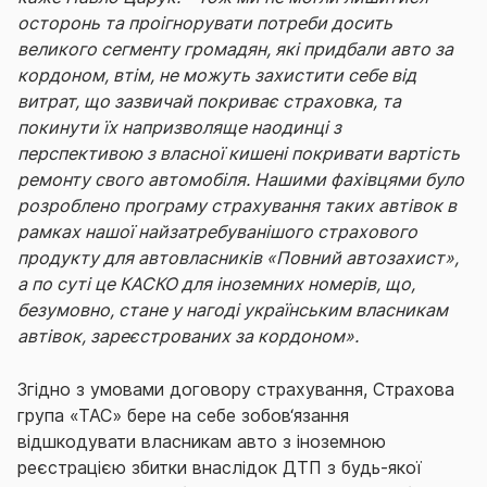
осторонь та проігнорувати потреби досить
великого сегменту громадян, які придбали авто за
кордоном, втім, не можуть захистити себе від
витрат, що зазвичай покриває страховка, та
покинути їх напризволяще наодинці з
перспективою з власної кишені покривати вартість
ремонту свого автомобіля. Нашими фахівцями було
розроблено програму страхування таких автівок в
рамках нашої найзатребуванішого страхового
продукту для автовласників «Повний автозахист»,
а по суті це КАСКО для іноземних номерів, що,
безумовно, стане у нагоді українським власникам
автівок, зареєстрованих за кордоном».
Згідно з умовами договору страхування, Страхова
група «ТАС» бере на себе зобов‘язання
відшкодувати власникам авто з іноземною
реєстрацією збитки внаслідок ДТП з будь-якої