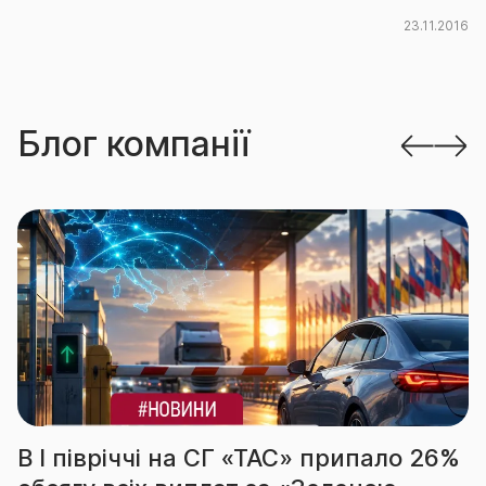
23.11.2016
Блог компанії
ТАС» припало 26%
За підсумками І піврі