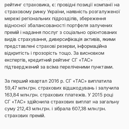
рейтинг страховика, є: провідні позиції компанії на
страховому ринку України, наявність розгалуженої
мережі регіональних підрозділів, збереження
відносної збалансованості портфеля залучених
премій і надання послуг з соціально орієнтованих
видів страхування, диверсифікація активів, якими
представлені страхові резерви, інформаційна
відкритість і прозорість тощо. За висновком
експертів, кредитний рейтинг СГ «ТАС»
підтверджений за всіма переліченими пунктами.
За перший квартал 2016 р. СГ «ТАС» виплатила
59,47 млн.грн. страхових відшкодувань і залучила
163,84 млн.грн. страхових платежів. У 2015 році
СГ «ТАС» здійснила страхових виплат на загальну
суму 212,43 млн.грн. і зібрала 607,38 млн.грн.
страхових премій.