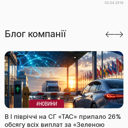
02.04.2019
Блог компанії
річчі на СГ «ТАС» припало 26%
За підс
 всіх виплат за «Зеленою
вчергов