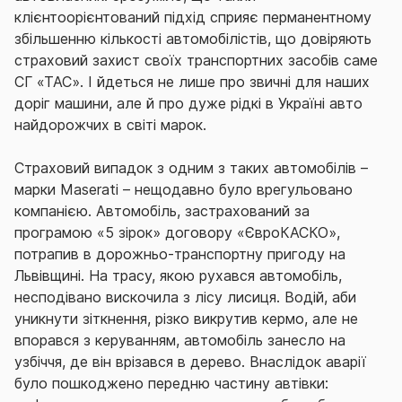
клієнтоорієнтований підхід сприяє перманентному
збільшенню кількості автомобілістів, що довіряють
страховий захист своїх транспортних засобів саме
СГ «ТАС». І йдеться не лише про звичні для наших
доріг машини, але й про дуже рідкі в Україні авто
найдорожчих в світі марок.
Страховий випадок з одним з таких автомобілів –
марки Maserati – нещодавно було врегульовано
компанією. Автомобіль, застрахований за
програмою «5 зірок» договору «ЄвроКАСКО»,
потрапив в дорожньо-транспортну пригоду на
Львівщині. На трасу, якою рухався автомобіль,
несподівано вискочила з лісу лисиця. Водій, аби
уникнути зіткнення, різко викрутив кермо, але не
впорався з керуванням, автомобіль занесло на
узбіччя, де він врізався в дерево. Внаслідок аварії
було пошкоджено передню частину автівки: