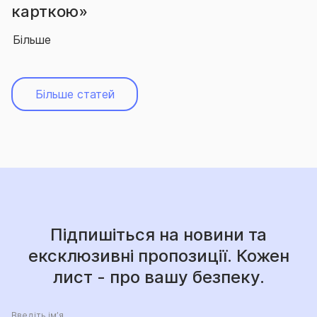
ю»
абсолют
Більше
Більше статей
Підпишіться на новини та
ексклюзивні пропозиції. Кожен
лист - про вашу безпеку.
Введіть ім’я