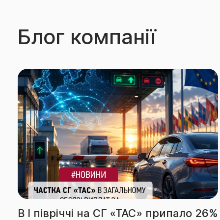
Блог компанії
ло 26%
За підсумками І півріччя СГ «ТА