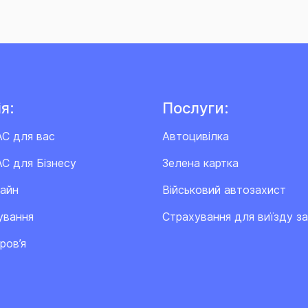
я:
Послуги:
АС для вас
Автоцивілка
С для Бізнесу
Зелена картка
лайн
Військовий автозахист
ування
Cтрахування для виїзду з
ров’я