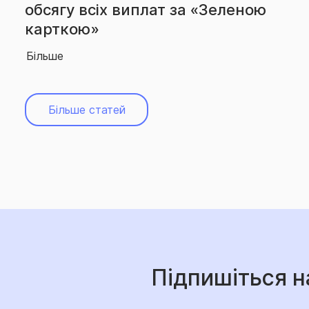
ю
вчергове підтвердила звання
абсолютного лідера ринку
Більше
Більше статей
Підпишіться н