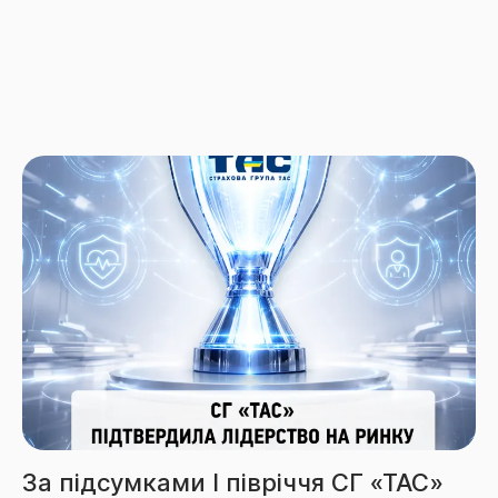
С»
Збори СГ «ТАС» за 6 місяців