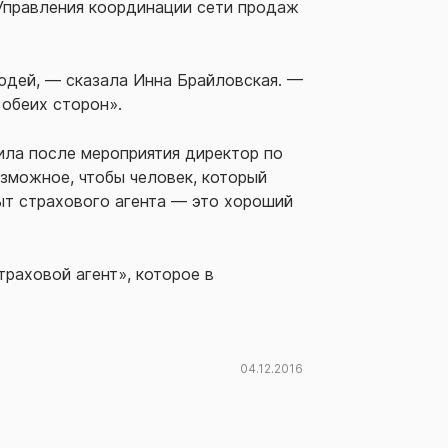
 Управления координации сети продаж
юдей, — сказала Инна Брайловская. —
обеих сторон».
ила после мероприятия директор по
зможное, чтобы человек, который
пыт страхового агента — это хороший
траховой агент», которое в
04.12.2016