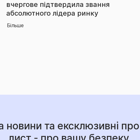
перевищили 3,85 млрд грн
Більше
а новини та ексклюзивні про
лист - про вашу безпеку.