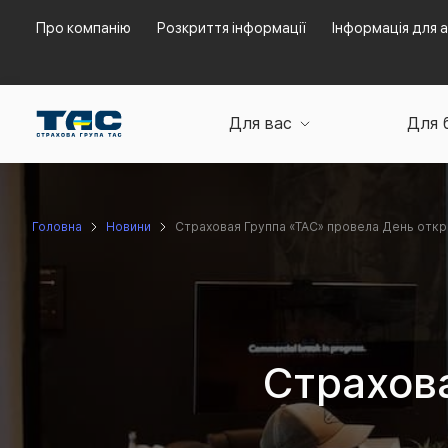
Про компанію
Розкриття інформації
Інформація для а
Для вас
Для 
Головна
Новини
Страховая Группа «ТАС» провела День отк
Страхов