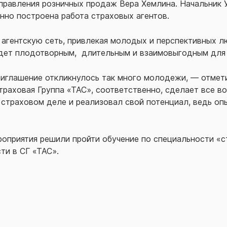
Управления розничных продаж Вера Хемлина. Начальник
нно построена работа страховых агентов.
 агентскую сеть, привлекая молодых и перспективных л
удет плодотворным, длительным и взаимовыгодным для 
приглашение откликнулось так много молодежи, — отмет
раховая Группа «ТАС», соответственно, сделает все во
в страховом деле и реализовал свой потенциал, ведь о
роприятия решили пройти обучение по специальности «с
ти в СГ «ТАС».