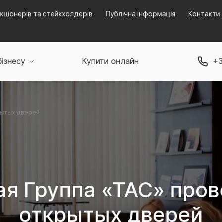
кціонерів та стейкхолдерів
Публічна інформація
Контакти
бізнесу
Купити онлайн
+3
рытых дверей
ая Группа «ТАС» пров
открытых дверей