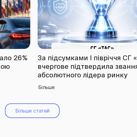
За підсумками І півріччя СГ «ТАС»
вчергове підтвердила звання
абсолютного лідера ринку
Більше
Більше статей