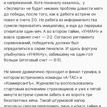
и напряженной. Хотя поначалу казалось, у
«Эксперта» не будет никаких проблем довести матч
до победы, после того, как в дебюте встречи он
повел в счете 2:0. Но ребята из информагентства
сумели перехватить инициативу, и еще до перерыва
отквитали один мяч. А во втором тайме, «УНИАН» и
вовсе сравнял счет — 2:2. Согласно регламенту
соревнований, победитель должен был
определиться в серии пенальти. И здесь фортуна
улыбнулась «УНИАНу», забившему на один гол
больше (итоговый счет — 6:5).
Не менее драматично проходил и финал турнира, в
котором встречались команды «А-ТАС» и
«КоммерсантЪ». Журналисты воспользовались
стартовым волнением страховщиков и уже к пятой
минуте встречи сумели забить в их ворота три
безответных мяча. Такой штурмовой напор
атасовцы смогли переломить лишь к концу тайма и