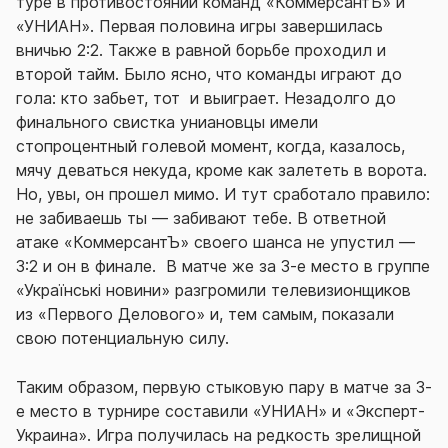
туре в противостоянии команд «КоммерсантЪ» и
«УНИАН». Первая половина игры завершилась
вничью 2:2. Также в равной борьбе проходил и
второй тайм. Было ясно, что команды играют до
гола: кто забьет, тот и выиграет. Незадолго до
финального свистка униановцы имели
стопроцентный голевой момент, когда, казалось,
мячу деваться некуда, кроме как залететь в ворота.
Но, увы, он прошел мимо. И тут сработало правило:
не забиваешь ты — забивают тебе. В ответной
атаке «КоммерсантЪ» своего шанса не упустил —
3:2 и он в финале. В матче же за 3-е место в группе
«Українські новини» разгромили телевизионщиков
из «Первого Делового» и, тем самым, показали
свою потенциальную силу.
Таким образом, первую стыковую пару в матче за 3-
е место в турнире составили «УНИАН» и «Эксперт-
Украина». Игра получилась на редкость зрелищной