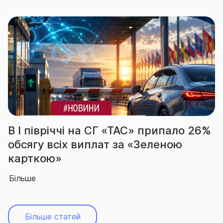
С» припало 26%
За підсумками І півріч
 «Зеленою
вчергове підтвердила 
абсолютного лідера ри
Більше
Більше статей