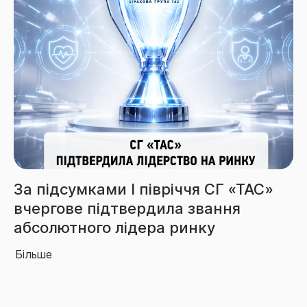
Збори СГ «ТАС» за 6 місяців
перевищили 3,85 млрд грн
Більше