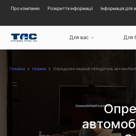
Про компанію
Розкриття інформації
Інформація для а
Для вас
Для 
Головна
Новини
Определен первый обладатель автомобиля в
Опре
автомоб