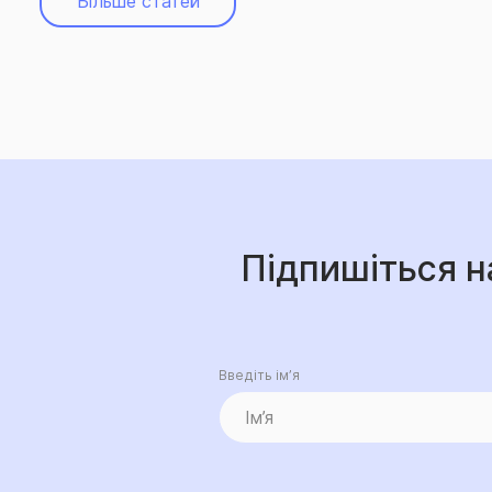
Більше статей
Підпишіться н
Введіть ім’я