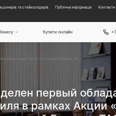
кціонерів та стейкхолдерів
Публічна інформація
Контакти
бізнесу
Купити онлайн
+3
 рамках Акции «3 в 1» от Страховой Группы «ТАС»
делен первый облад
иля в рамках Акции «3