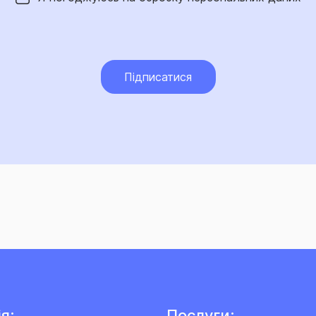
Підписатися
я:
Послуги: