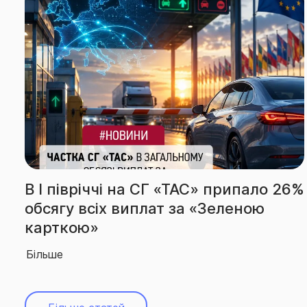
6%
За підсумками І півріччя СГ «ТАС»
вчергове підтвердила звання
абсолютного лідера ринку
Більше