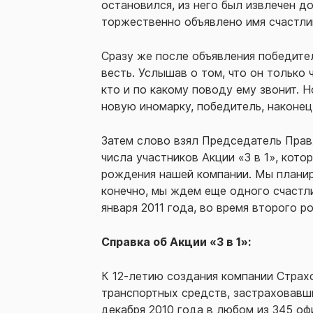
остановился, из него был извлечен 
торжественно объявлено имя счастлив
Сразу же после объявления победите
весть. Услышав о том, что он только
кто и по какому поводу ему звонит. 
новую иномарку, победитель, наконец
Затем слово взял Председатель Правл
числа участников Акции «3 в 1», кото
рождения нашей компании. Мы планиру
конечно, мы ждем еще одного счастли
января 2011 года, во время второго р
Справка об Акции «3 в 1»:
К 12-летию создания компании Страхо
транспортных средств, застраховавш
декабря 2010 года в любом из 345 оф