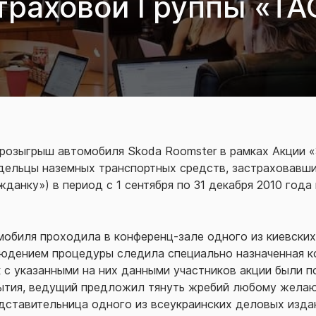
траховой Группы «ТА
 розыгрыш автомобиля Skoda Roomster в рамках Акции «
адельцы наземных транспортных средств, застраховавш
данку») в период с 1 сентября по 31 декабря 2010 года
обиля проходила в конференц-зале одного из киевских
людением процедуры следила специально назначенная к
к с указанными на них данными участников акции были 
ытия, ведущий предложил тянуть жребий любому желаю
дставительница одного из всеукраинских деловых издан