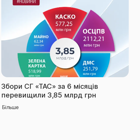
Виплати СГ «ТАС» за І півріччя
зросли на 66% – до 2,14 млрд грн
Більше