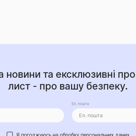
а новини та ексклюзивні про
лист - про вашу безпеку.
Ел. пошта
Я погоджуюсь на обробку
персональних даних