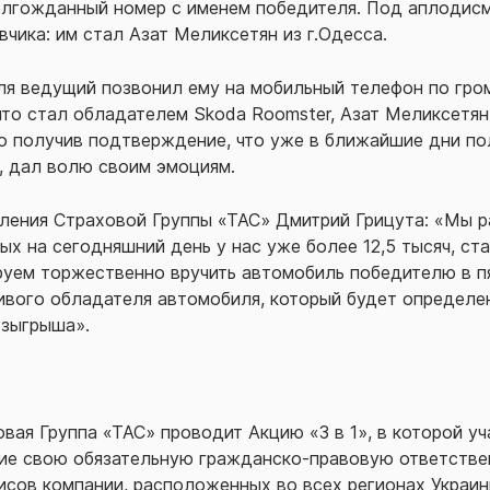
долгожданный номер с именем победителя. Под аплоди
чика: им стал Азат Меликсетян из г.Одесса.
ля ведущий позвонил ему на мобильный телефон по гро
 что стал обладателем Skoda Roomster, Азат Меликсетян
Но получив подтверждение, что уже в ближайшие дни по
, дал волю своим эмоциям.
ения Страховой Группы «ТАС» Дмитрий Грицута: «Мы ра
рых на сегодняшний день у нас уже более 12,5 тысяч, ст
ем торжественно вручить автомобиль победителю в пятн
вого обладателя автомобиля, который будет определен 
озыгрыша».
вая Группа «ТАС» проводит Акцию «3 в 1», в которой 
ие свою обязательную гражданско-правовую ответственн
исов компании, расположенных во всех регионах Украины