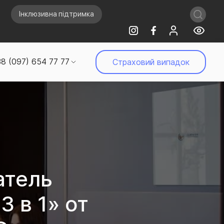
Інклюзивна підтримка
8 (097) 654 77 77
Страховий випадок
атель
 в 1» от