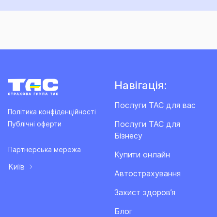
Навігація:
Послуги ТАС для вас
Політика конфіденційності
Послуги ТАС для
Публічні оферти
Бізнесу
Партнерська мережа
Купити онлайн
Київ
Автострахування
Захист здоров’я
Блог