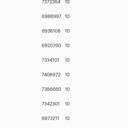
7372364
10
6988997
10
6938108
10
6920760
10
7334101
10
7408972
10
7386660
10
7342301
10
6973211
10