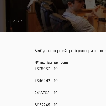
04.12.2016
Відбувся перший розіграш призів по
№ поліса
виграш
7379037
10
7346242
10
7418793
10
6972745
10