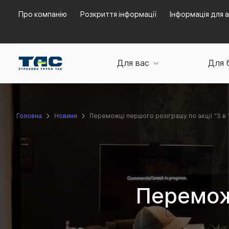
Про компанію
Розкриття інформації
Інформація для а
Для вас
Для 
Головна
Новини
Переможці першого розіграшу по акції "3 в 
Переможц