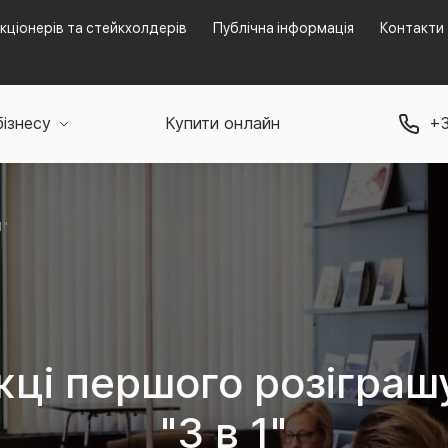
кціонерів та стейкхолдерів
Публічна інформація
Контакти
бізнесу
Купити онлайн
+3
1"
і першого розіграшу
"3 в 1"