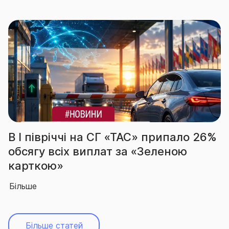
 І півріччі на СГ «ТАС» припало 26%
За
бсягу всіх виплат за «Зеленою
в
арткою»
а
ільше
Бі
Більше статей