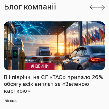
Блог компанії
а СГ «ТАС» припало 26%
За підсумками 
плат за «Зеленою
вчергове підтв
абсолютного лі
Більше