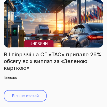
іччі на СГ «ТАС» припало 26%
За підсум
сіх виплат за «Зеленою
вчергове
»
абсолютн
Більше
Більше статей