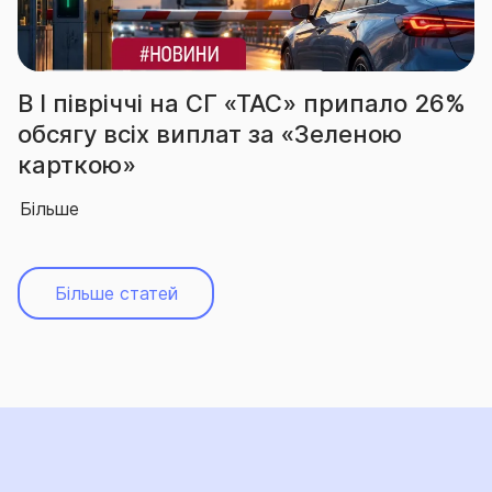
С» припало 26%
За підсумками І півріч
 «Зеленою
вчергове підтвердила 
абсолютного лідера ри
Більше
Більше статей