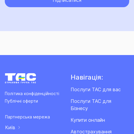
Підписатися
Навігація:
Послуги ТАС для вас
Політика конфіденційності
Послуги ТАС для
Публічні оферти
Бізнесу
Партнерська мережа
Купити онлайн
Київ
Автострахування