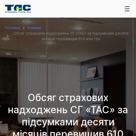
Головна
Новини
Обсяг страхових надходжень СГ «ТАС» за підсумками десяти
місяців перевищив 610 млн грн
Обсяг страхових
надходжень СГ «ТАС» за
підсумками десяти
місяців перевищив 610