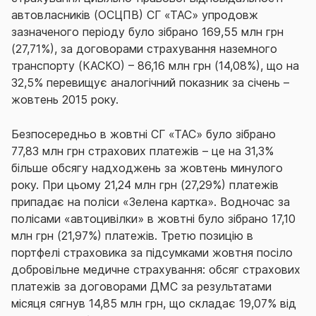
автовласників (ОСЦПВ) СГ «ТАС» упродовж
зазначеного періоду було зібрано 169,55 млн грн
(27,71%), за договорами страхування наземного
транспорту (КАСКО) – 86,16 млн грн (14,08%), що на
32,5% перевищує аналогічний показник за січень –
жовтень 2015 року.
Безпосередньо в жовтні СГ «ТАС» було зібрано
77,83 млн грн страхових платежів – це на 31,3%
більше обсягу надходжень за жовтень минулого
року. При цьому 21,24 млн грн (27,29%) платежів
припадає на поліси «Зелена картка». Водночас за
полісами «автоцивілки» в жовтні було зібрано 17,10
млн грн (21,97%) платежів. Третю позицію в
портфелі страховика за підсумками жовтня посіло
добровільне медичне страхування: обсяг страхових
платежів за договорами ДМС за результатами
місяця сягнув 14,85 млн грн, що складає 19,07% від