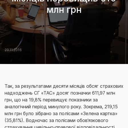
млн грн
29.11.2016
Так, за результатами десяти місяців обсяг страхових
надходжень СГ «ТАС» досяг позначки 611,97 млн
грн, що на 19,8% перевищує показники за
аналогічний період минулого року. Зокрема, 219,15
млн грн було зібрано за полісами «Зелена картка»
(35,81%). Водночас за полісами обов‘язкового
страхування цивільно-правової відповідальності