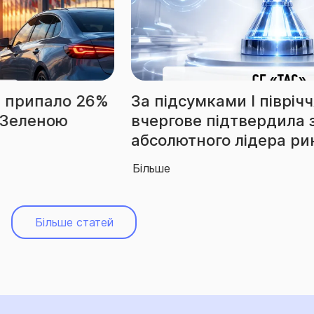
За підсумками І півріччя СГ «ТАС»
вчергове підтвердила звання
абсолютного лідера ринку
Більше
Більше статей