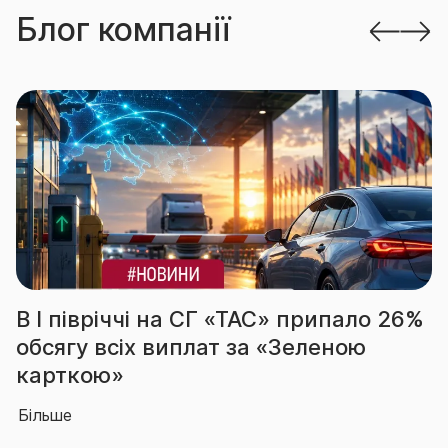
Блог компанії
ло 26%
За підсумками І півріччя СГ «Т
ю
вчергове підтвердила звання
абсолютного лідера ринку
Більше