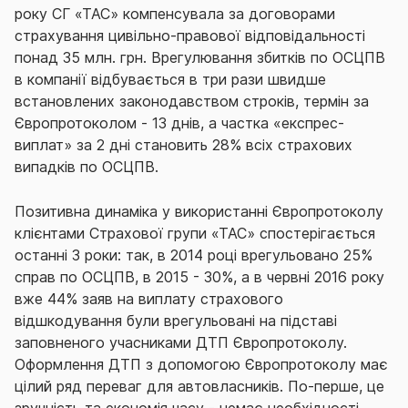
року СГ «ТАС» компенсувала за договорами
страхування цивільно-правової відповідальності
понад 35 млн. грн. Врегулювання збитків по ОСЦПВ
в компанії відбувається в три рази швидше
встановлених законодавством строків, термін за
Європротоколом - 13 днів, а частка «експрес-
виплат» за 2 дні становить 28% всіх страхових
випадків по ОСЦПВ.
Позитивна динаміка у використанні Європротоколу
клієнтами Страхової групи «ТАС» спостерігається
останні 3 роки: так, в 2014 році врегульовано 25%
справ по ОСЦПВ, в 2015 - 30%, а в червні 2016 року
вже 44% заяв на виплату страхового
відшкодування були врегульовані на підставі
заповненого учасниками ДТП Європротоколу.
Оформлення ДТП з допомогою Європротоколу має
цілий ряд переваг для автовласників. По-перше, це