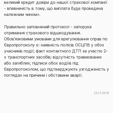
великий кредит довіри до нашої страхової компанії
- впевненість в тому, що виплата буде проведена
належним чином».
Правильно заповнений протокол - запорука
отримання страхового відшкодування.
Обов'язковими умовами для врегулювання справ по
Європротоколу є: наявність полісів ОСЦПВ у обох
учасників події; факт контактного ДТП за участю 2-
х транспортних засобів; відсутність травмованих
або загиблих; підписи обох водіїв під
Європротоколом, що підтверджують узгодженість у
поглядах на причини і обставини аварії.
23.11.2016