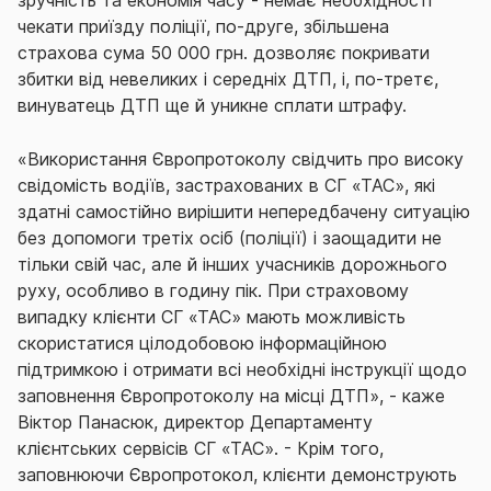
зручність та економія часу - немає необхідності
чекати приїзду поліції, по-друге, збільшена
страхова сума 50 000 грн. дозволяє покривати
збитки від невеликих і середніх ДТП, і, по-третє,
винуватець ДТП ще й уникне сплати штрафу.
«Використання Європротоколу свідчить про високу
свідомість водіїв, застрахованих в СГ «ТАС», які
здатні самостійно вирішити непередбачену ситуацію
без допомоги третіх осіб (поліції) і заощадити не
тільки свій час, але й інших учасників дорожнього
руху, особливо в годину пік. При страховому
випадку клієнти СГ «ТАС» мають можливість
скористатися цілодобовою інформаційною
підтримкою і отримати всі необхідні інструкції щодо
заповнення Європротоколу на місці ДТП», - каже
Віктор Панасюк, директор Департаменту
клієнтських сервісів СГ «ТАС». - Крім того,
заповнюючи Європротокол, клієнти демонструють