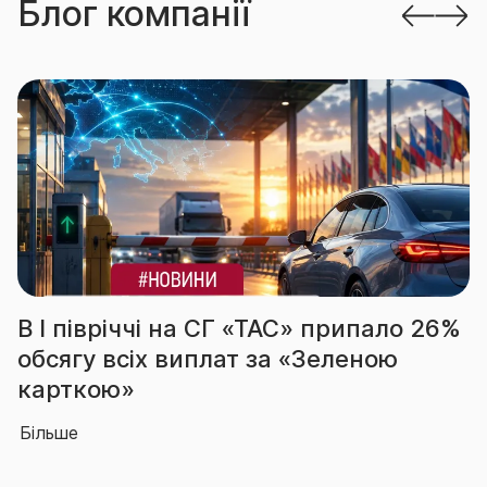
Блог компанії
чі на СГ «ТАС» припало 26%
За підсумка
х виплат за «Зеленою
вчергове п
абсолютног
Більше