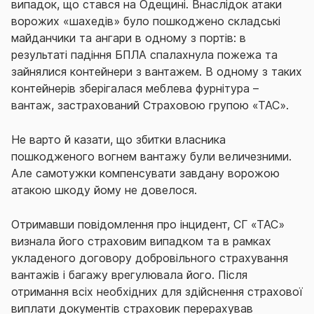
випадок, що стався на Одещині. Внаслідок атаки
ворожих «шахедів» було пошкоджено складські
майданчики та ангари в одному з портів: в
результаті падіння БПЛА спалахнула пожежа та
зайнялися контейнери з вантажем. В одному з таких
контейнерів зберігалася меблева фурнітура –
вантаж, застрахований Страховою групою «ТАС».
Не варто й казати, що збитки власника
пошкодженого вогнем вантажу були величезними.
Але самотужки компенсувати завдану ворожою
атакою шкоду йому не довелося.
Отримавши повідомлення про інцидент, СГ «ТАС»
визнала його страховим випадком та в рамках
укладеного договору добровільного страхування
вантажів і багажу врегулювала його. Після
отримання всіх необхідних для здійснення страхової
виплати документів страховик перерахував