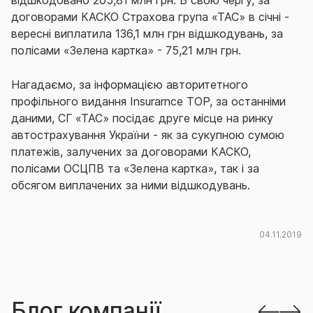
відшкодовано 205,81 млн грн. В свою чергу, за
договорами КАСКО Страхова група «ТАС» в січні -
вересні виплатила 136,1 млн грн відшкодувань, за
полісами «Зелена картка» - 75,21 млн грн.
Нагадаємо, за інформацією авторитетного
профільного видання Insurarnce TOP, за останніми
даними, СГ «ТАС» посідає друге місце на ринку
автострахування України - як за сукупною сумою
платежів, залучених за договорами КАСКО,
полісами ОСЦПВ та «Зелена картка», так і за
обсягом виплачених за ними відшкодувань.
04.11.2019
Блог компанії