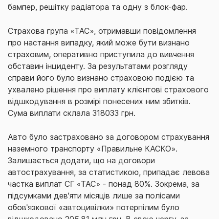
бампер, решітку радіатора та одну з блок-фар.
Страхова група «ТАС», отримавши повідомлення
про настання випадку, який може бути визнано
страховим, оперативно приступила до вивчення
обставин інциденту. За результатами розгляду
справи його було визнано страховою подією та
ухвалено рішення про виплату клієнтові страхового
відшкодування в розмірі понесених ним збитків.
Сума виплати склала 318033 грн.
Авто було застраховано за договором страхування
наземного транспорту «Правильне КАСКО».
Залишається додати, що на договори
автострахування, за статистикою, припадає левова
частка виплат СГ «ТАС» - понад 80%. Зокрема, за
підсумками дев'яти місяців лише за полісами
обов'язкової «автоцивілки» потерпілим було