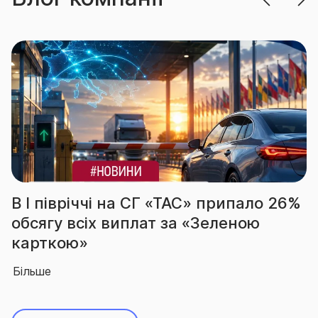
чі на СГ «ТАС» припало 26%
За підсумка
х виплат за «Зеленою
вчергове п
абсолютног
Більше