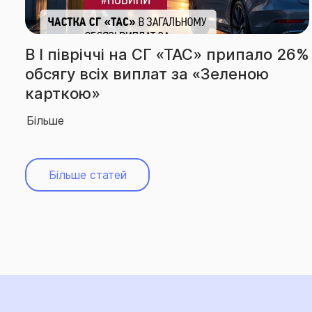
 26%
За підсумками І півріччя СГ «ТАС»
вчергове підтвердила звання
абсолютного лідера ринку
Більше
Більше статей