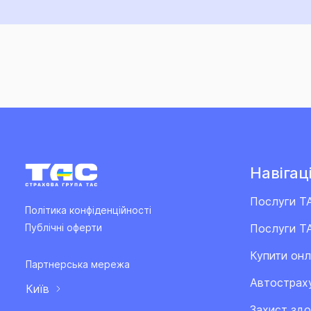
Навігаці
Послуги Т
Політика конфіденційності
Послуги ТА
Публічні оферти
Купити он
Партнерська мережа
Автострах
Київ
Захист здо