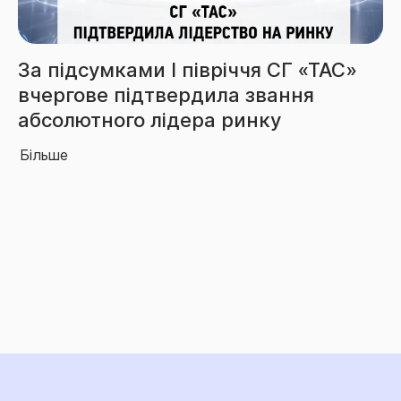
Збори СГ «ТАС» за 6 місяців
перевищили 3,85 млрд грн
Більше