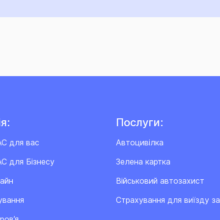
я:
Послуги:
АС для вас
Автоцивілка
С для Бізнесу
Зелена картка
лайн
Військовий автозахист
ування
Cтрахування для виїзду з
ров’я