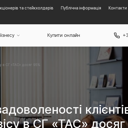
кціонерів та стейкхолдерів
Публічна інформація
Контакти
бізнесу
Купити онлайн
+3
су в СГ «ТАС» досяг 95%
задоволеності клієнті
вісу в СГ «ТАС» досяг