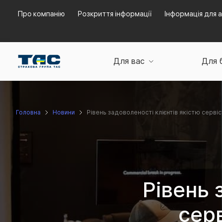
Про компанію
Розкриття інформації
Інформація для а
Для вас
Для 
Головна
Новини
Рівень задоволеності клієнтів якістю серві
Рівень 
сер