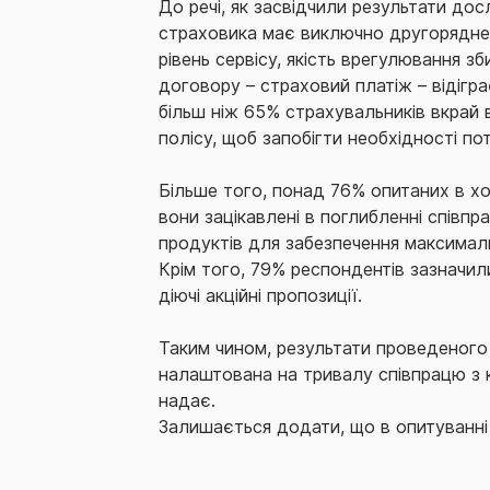
До речі, як засвідчили результати дос
страховика має виключно другорядне зн
рівень сервісу, якість врегулювання з
договору – страховий платіж – відігр
більш ніж 65% страхувальників вкрай 
полісу, щоб запобігти необхідності по
Більше того, понад 76% опитаних в х
вони зацікавлені в поглибленні співпр
продуктів для забезпечення максимал
Крім того, 79% респондентів зазначил
діючі акційні пропозиції.
Таким чином, результати проведеного 
налаштована на тривалу співпрацю з ко
надає.
Залишається додати, що в опитуванні в