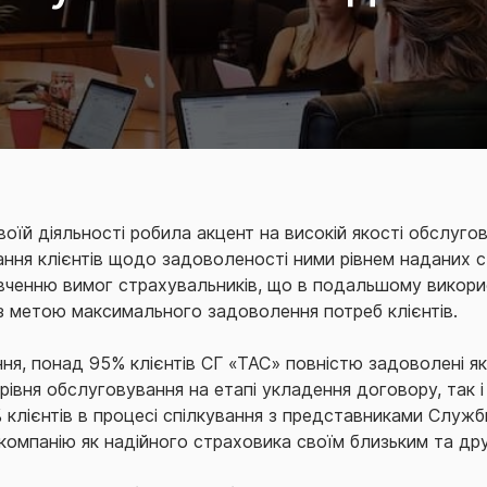
оїй діяльності робила акцент на високій якості обслуг
ння клієнтів щодо задоволеності ними рівнем наданих ст
ивченню вимог страхувальників, що в подальшому викор
и з метою максимального задоволення потреб клієнтів.
ння, понад 95% клієнтів СГ «ТАС» повністю задоволені я
 рівня обслуговування на етапі укладення договору, так 
 клієнтів в процесі спілкування з представниками Служ
компанію як надійного страховика своїм близьким та дру