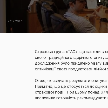
27.12.2017
Страхова група «ТАС», що завжди в св
свого традиційного щорічного опитува
дослідження було приділено увагу в
оптимізації своєї продуктової лінійк
Отже, як свідчать результати опитува
Примітно, що це стосується як оцінки
страхової події. При цьому понад 97%
висловили готовність рекомендувати 