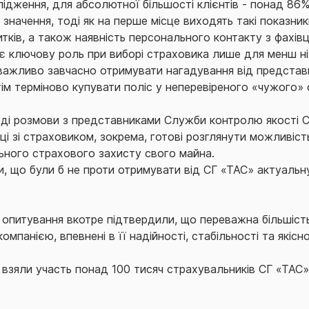
лідження, для абсолютної більшості клієнтів - понад 86%
ачення, тоді як на перше місце виходять такі показники, 
битків, а також наявність персонального контакту з фахівц
ає ключову роль при виборі страховика лише для менш н
важливо завчасно отримувати нагадування від представни
тім терміново купувати поліс у неперевіреного «чужого»
оді розмови з представниками Служби контролю якості С
аці зі страховиком, зокрема, готові розглянути можливіс
ьного страхового захисту свого майна.
и, що були б не проти отримувати від СГ «ТАС» актуальн
опитування вкотре підтвердили, що переважна більшість
мпанією, впевнені в її надійності, стабільності та якіс
зяли участь понад 100 тисяч страхувальників СГ «ТАС» з 