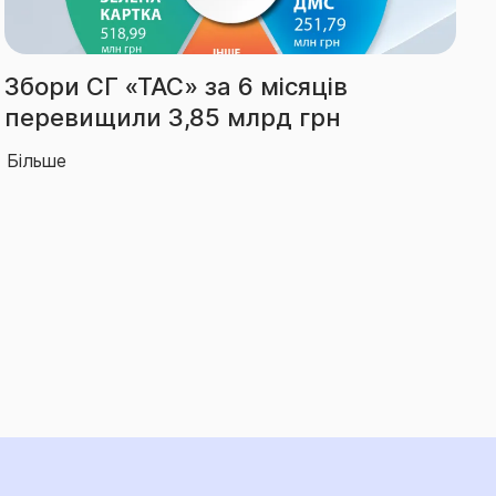
Виплати СГ «ТАС» за І півріччя
зросли на 66% – до 2,14 млрд грн
Більше