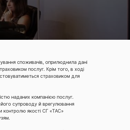
овування споживачів, оприлюднила дані
раховиком послуг. Крім того, в ході
истовуватиметься страховиком для
кістю наданих компанією послуг.
і його супроводу й врегулювання
би контролю якості СГ «ТАС»
зям.