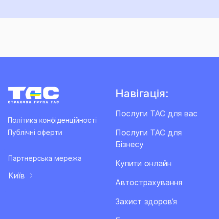
Навігація:
Послуги ТАС для вас
Політика конфіденційності
Послуги ТАС для
Публічні оферти
Бізнесу
Партнерська мережа
Купити онлайн
Київ
Автострахування
Захист здоров’я