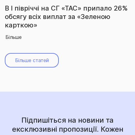
річчі на СГ «ТАС» припало 26%
За підс
 всіх виплат за «Зеленою
вчергов
ю»
абсолют
Більше
Більше статей
Підпишіться на новини та
ексклюзивні пропозиції. Кожен