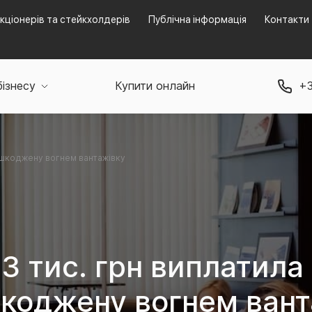
кціонерів та стейкхолдерів
Публічна інформація
Контакти
бізнесу
Купити онлайн
+3
пошкоджену вогнем вантажівку
3 тис. грн виплатила
шкоджену вогнем вант