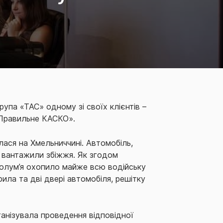
упа «ТАС» одному зі своїх клієнтів –
«Правильне КАСКО».
ася на Хмельниччині. Автомобіль,
о вантажили збіжжя. Як згодом
 полум’я охопило майже всю водійську
ила та дві двері автомобіля, решітку
анізувала проведення відповідної