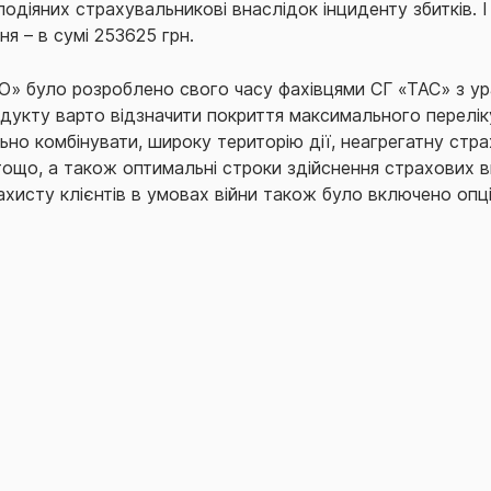
одіяних страхувальникові внаслідок інциденту збитків. 
я – в сумі 253625 грн.
» було розроблено свого часу фахівцями СГ «ТАС» з ура
одукту варто відзначити покриття максимального переліку
но комбінувати, широку територію дії, неагрегатну стр
тощо, а також оптимальні строки здійснення страхових в
исту клієнтів в умовах війни також було включено опцію