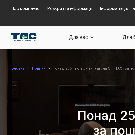
Про компанію
Розкриття інформації
Інформація для а
Для вас
Для 
Головна
Новини
Понад 253 тис. грн виплатила СГ «ТАС» за 
Понад 25
за по