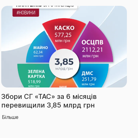
Виплати СГ «ТАС» за І півріччя
зросли на 66% – до 2,14 млрд грн
Більше