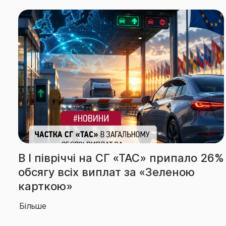
 26%
За підсумками І півріччя СГ «ТАС»
вчергове підтвердила звання
абсолютного лідера ринку
Більше