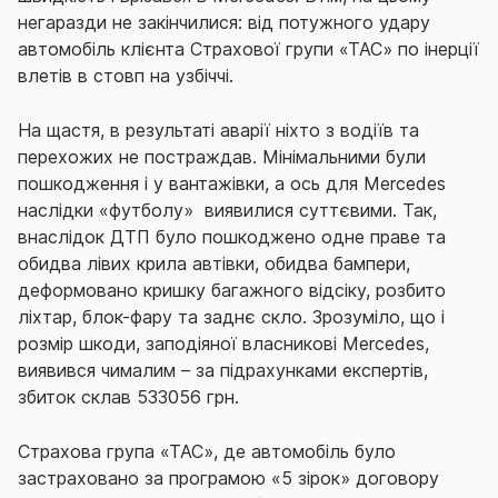
негаразди не закінчилися: від потужного удару
автомобіль клієнта Страхової групи «ТАС» по інерції
влетів в стовп на узбіччі.
На щастя, в результаті аварії ніхто з водіїв та
перехожих не постраждав. Мінімальними були
пошкодження і у вантажівки, а ось для Mercedes
наслідки «футболу» виявилися суттєвими. Так,
внаслідок ДТП було пошкоджено одне праве та
обидва лівих крила автівки, обидва бампери,
деформовано кришку багажного відсіку, розбито
ліхтар, блок-фару та заднє скло. Зрозуміло, що і
розмір шкоди, заподіяної власникові Mercedes,
виявився чималим – за підрахунками експертів,
збиток склав 533056 грн.
Страхова група «ТАС», де автомобіль було
застраховано за програмою «5 зірок» договору