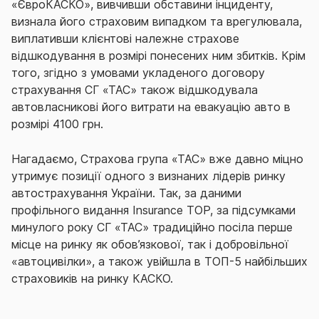
«ЄвроКАСКО», вивчивши обставини інциденту,
визнала його страховим випадком та врегулювала,
виплативши клієнтові належне страхове
відшкодування в розмірі понесених ним збитків. Крім
того, згідно з умовами укладеного договору
страхування СГ «ТАС» також відшкодувала
автовласникові його витрати на евакуацію авто в
розмірі 4100 грн.
Нагадаємо, Страхова група «ТАС» вже давно міцно
утримує позиції одного з визнаних лідерів ринку
автострахування України. Так, за даними
профільного видання Insurance TOP, за підсумками
минулого року СГ «ТАС» традиційно посіла перше
місце на ринку як обов’язкової, так і добровільної
«автоцивілки», а також увійшла в ТОП-5 найбільших
страховиків на ринку КАСКО.