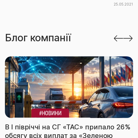
25.05.2021
Блог компанії
іччі на СГ «ТАС» припало 26%
За підсум
сіх виплат за «Зеленою
вчергове