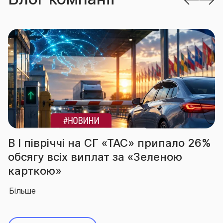
 на СГ «ТАС» припало 26%
За підсумками
виплат за «Зеленою
вчергове під
абсолютного 
Більше