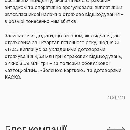
обставини інциденту, визнала його страховим
випадком та оперативно врегулювала, виплативши
автовласникові належне страхове відшкодування –
в розмірі понесених ним збитків.
Залишається додати, що загалом, як свідчать дані
страховика за І квартал поточного року, щодня СГ
«ТАС» виплачує за укладеними договорами
страхування 4,53 млн грн страхових відшкодувань,
з яких 3,69 млн грн – за полісами обов’язкової
«автоцивілки», «Зеленою карткою» та договорами
КАСКО.
21.04.2021
Блог компанії