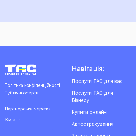
Навігація:
Послуги ТАС для вас
Політика конфіденційності
Послуги ТАС для
Публічні оферти
Бізнесу
Партнерська мережа
Купити онлайн
Київ
Автострахування
Захист здоров’я