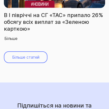
СГ «ТАС» припало 26%
За підсумками І 
лат за «Зеленою
вчергове підтве
абсолютного лід
Більше
Більше статей
Підпишіться на новини та