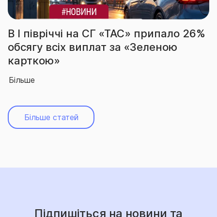
а СГ «ТАС» припало 26%
За підсумками 
плат за «Зеленою
вчергове підтв
абсолютного лі
Більше
Більше статей
Підпишіться на новини та