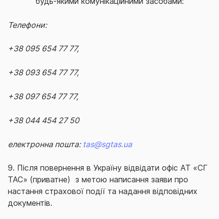
будь-якими комунікаційними засобами:
Телефони:
+38 095 654 77 77,
+38 093 654 77 77,
+38 097 654 77 77,
+38 044 454 27 50
електронна пошта:
tas
@
sgtas
.
ua
9. Після повернення в Україну відвідати офіс АТ «СГ
ТАС» (приватне) з метою написання заяви про
настання страхової події та надання відповідних
документів.