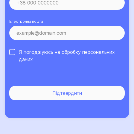
Електронна пошта
Я погоджуюсь на обробку
персональних
даних
Підтвердити