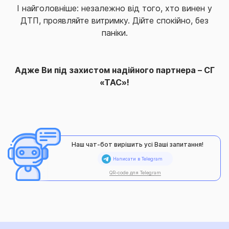
І найголовніше: незалежно від того, хто винен у
ДТП, проявляйте витримку. Дійте спокійно, без
паніки.
Адже Ви під захистом надійного партнера – СГ
«ТАС»!
Розгорнути
Наш чат-бот вирішить усі Ваші запитання!
Написати в Telegram
QR-code для Telegram