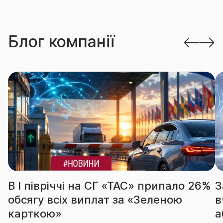
Блог компанії
В І півріччі на СГ «ТАС» припало 26%
З
обсягу всіх виплат за «Зеленою
в
карткою»
а