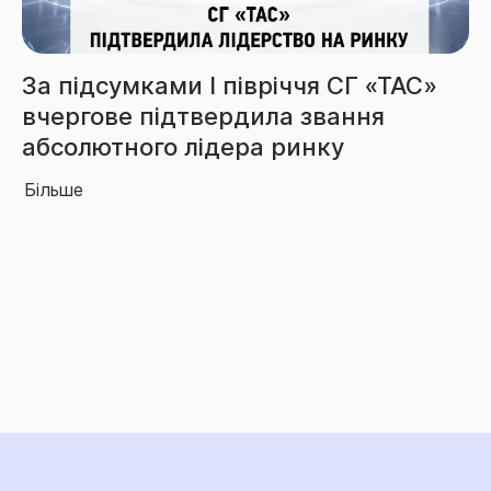
Збори СГ «ТАС» за 6 місяців
перевищили 3,85 млрд грн
Більше