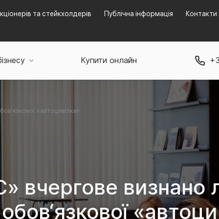
кціонерів та стейкхолдерів
Публічна інформація
Контакти
бізнесу
Купити онлайн
+3
бов‘язкової «автоцивілки»
С» вчергове визнано 
 обов‘язкової «автоци