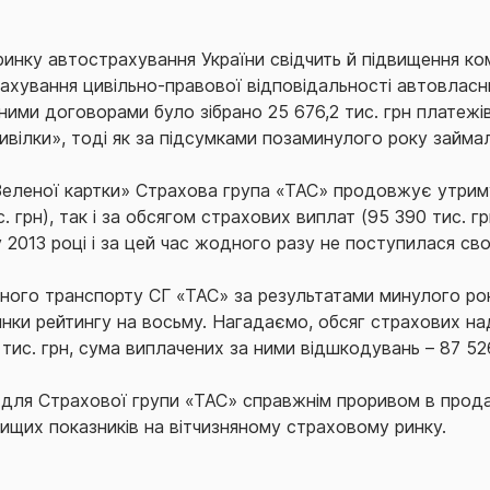
ринку автострахування України свідчить й підвищення ком
хування цивільно-правової відповідальності автовласник
ними договорами було зібрано 25 676,2 тис. грн платежів
вілки», тоді як за підсумками позаминулого року займал
Зеленої картки» Страхова група «ТАС» продовжує утриму
. грн), так і за обсягом страхових виплат (95 390 тис. 
 2013 році і за цей час жодного разу не поступилася сво
ного транспорту СГ «ТАС» за результатами минулого рок
динки рейтингу на восьму. Нагадаємо, обсяг страхових 
ис. грн, сума виплачених за ними відшкодувань – 87 526,
для Страхової групи «ТАС» справжнім проривом в продаж
вищих показників на вітчизняному страховому ринку.