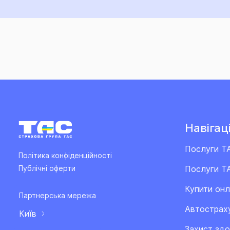
Навігаці
Послуги Т
Політика конфіденційності
Послуги ТА
Публічні оферти
Купити он
Партнерська мережа
Автострах
Київ
Захист здо