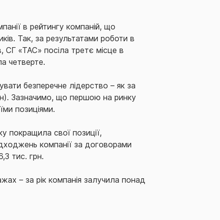
панії в рейтингу компаній, що
ів. Так, за результатами роботи в
, СГ «ТАС» посіла третє місце в
а четверте.
вати безперечне лідерство – як за
грн). Зазначимо, що першою на ринку
їми позиціями.
у покращила свої позиції,
надходжень компанії за договорами
3 тис. грн.
ах – за рік компанія залучила понад