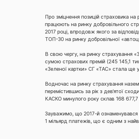
Про зміцнення позицій страховика на 
працюють на ринку добровільного стра
2017 році, впродовж якого за відповід
ТОП-30 на ринку добровільної «автоци
В свою чергу, на ринку страхування «
сумою страхових премій (245 145,1 тис
«Зеленої картки» СГ «ТАС» стала ще у
Водночас на ринку страхування назем
перемістившись за рік з дев‘ятої схо
КАСКО минулого року склав 168 677,7 т
Зауважимо, що 2017-й ознаменувався 
1 мільярд платежів, що є одним з най