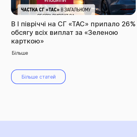
6%
За підсумками І півріччя СГ «ТАС»
вчергове підтвердила звання
абсолютного лідера ринку
Більше
Більше статей