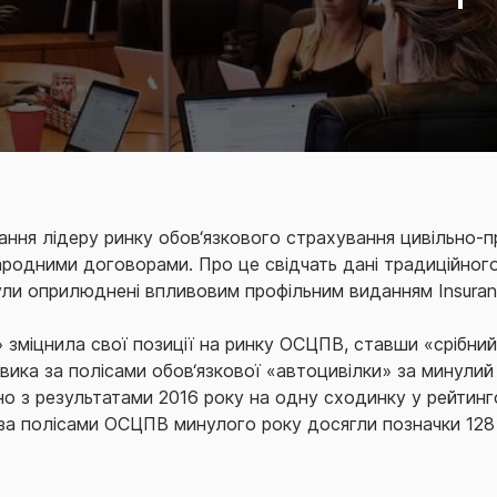
ння лідеру ринку обов‘язкового страхування цивільно-п
ародними договорами. Про це свідчать дані традиційног
були оприлюднені впливовим профільним виданням Insura
» зміцнила свої позиції на ринку ОСЦПВ, ставши «срібний
ка за полісами обов‘язкової «автоцивілки» за минулий р
о з результатами 2016 року на одну сходинку у рейтинго
за полісами ОСЦПВ минулого року досягли позначки 128 