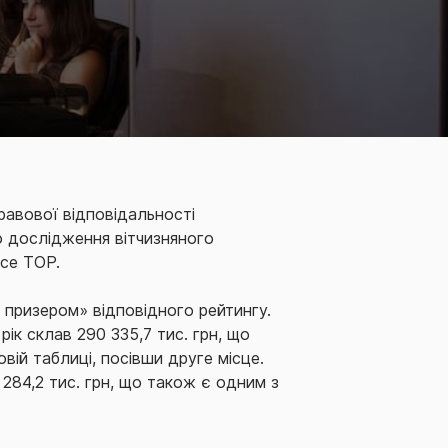
равової відповідальності
о дослідження вітчизняного
nce TOP.
 призером» відповідного рейтингу.
ік склав 290 335,7 тис. грн, що
вій таблиці, посівши друге місце.
284,2 тис. грн, що також є одним з