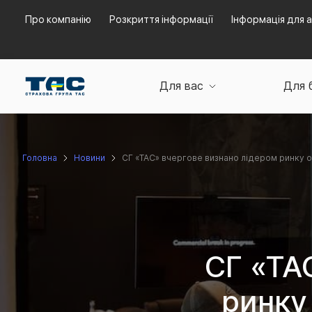
Про компанію
Розкриття інформації
Інформація для а
Для вас
Для 
Головна
Новини
СГ «ТАС» вчергове визнано лідером ринку о
СГ «ТА
ринку