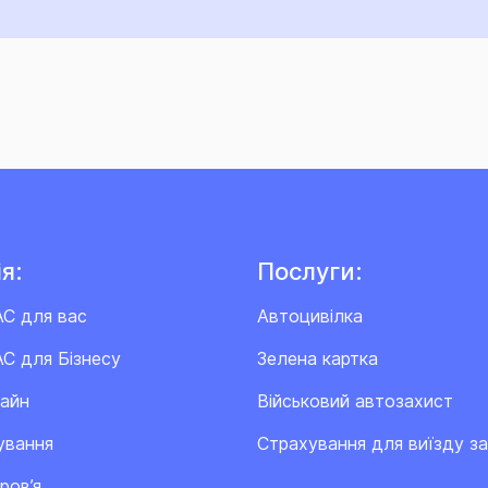
я:
Послуги:
АС для вас
Автоцивілка
С для Бізнесу
Зелена картка
лайн
Військовий автозахист
ування
Cтрахування для виїзду з
ров’я