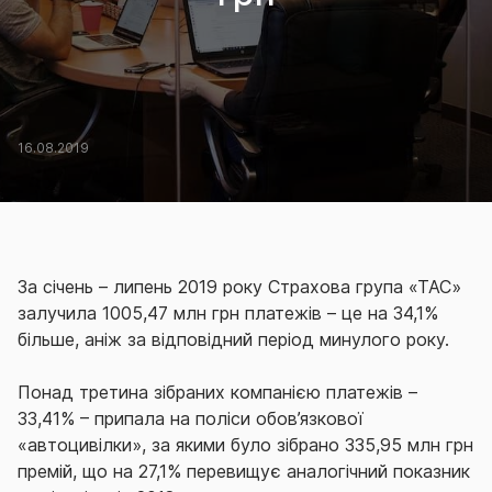
16.08.2019
За січень – липень 2019 року Страхова група «ТАС»
залучила 1005,47 млн грн платежів – це на 34,1%
більше, аніж за відповідний період минулого року.
Понад третина зібраних компанією платежів –
33,41% – припала на поліси обов’язкової
«автоцивілки», за якими було зібрано 335,95 млн грн
премій, що на 27,1% перевищує аналогічний показник