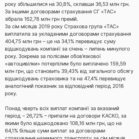
року збільшилися на 30,8%, склавши 36,53 млн грн.
За іншими договорами страхування СГ «ТАС»
зібрала 162,78 млн грн премій.
За сім місяців 2019 року Страхова група «ТАС»
виплатила за укладеними договорами страхування
404,75 млн грн – це на 34,1% перевищує суму
відшкодувань компанії за січень – липень минулого
року. Зокрема за полісами обов’язкової
«автоцивілки» потерпілим було виплачено 159,59
млн грн, що становить 39,43% від загального обсягу
відшкодувань страховика та на 47,4% перевищує
аналогічний показник за відповідний період 2018
року.
Понад чверть всіх виплат компанії за вказаний
період – 26,72% – припали на договори КАСКО, за
якими було відшкодовано 108,16 млн грн, що на
64,1% більше суми виплат за договорами
страхування наземного транспорту за сім місяців