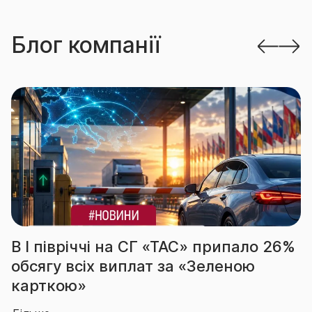
Блог компанії
Г «ТАС» припало 26%
За підсумками І пі
т за «Зеленою
вчергове підтверд
абсолютного лідер