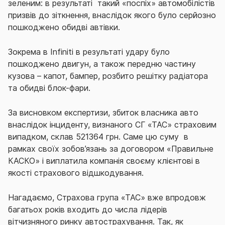
зеленим: в результаті такий «поспіх» автомобілістів
призвів до зіткнення, внаслідок якого було серйозно
пошкоджено обидві автівки.
Зокрема в Infiniti в результаті удару було
пошкоджено двигун, а також передню частину
кузова – капот, бампер, розбито решітку радіатора
та обидві блок-фари.
За висновком експертизи, збиток власника авто
внаслідок інциденту, визнаного СГ «ТАС» страховим
випадком, склав 521364 грн. Саме цю суму в
рамках своїх зобов’язань за договором «Правильне
КАСКО» і виплатила компанія своєму клієнтові в
якості страхового відшкодування.
Нагадаємо, Страхова група «ТАС» вже впродовж
багатьох років входить до числа лідерів
вітчизняного ринку автострахування. Так, як