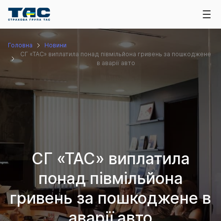
Головна
Новини
СГ «ТАС» виплатила понад півмільйона гривень за пошкоджене
в аварії авто
СГ «ТАС» виплатила
понад півмільйона
гривень за пошкоджене в
аварії авто