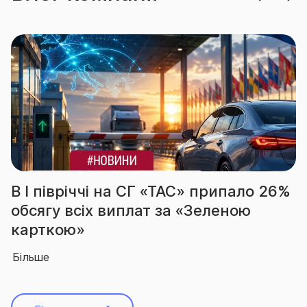
 на СГ «ТАС» припало 26%
За підсумками
виплат за «Зеленою
вчергове під
абсолютного 
Більше