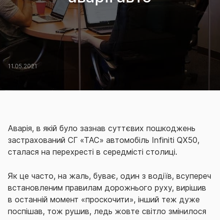
11.05.2021
Аварія, в якій було зазнав суттєвих пошкоджень
застрахований СГ «ТАС» автомобіль Infiniti QX50,
сталася на перехресті в середмісті столиці.
Як це часто, на жаль, буває, один з водіїв, всупереч
встановленим правилам дорожнього руху, вирішив
в останній момент «проскочити», інший теж дуже
поспішав, тож рушив, ледь жовте світло змінилося