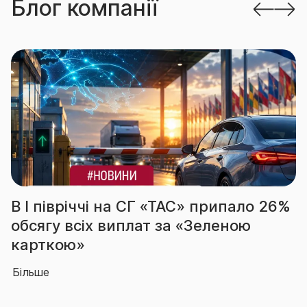
Блог компанії
«ТАС» припало 26%
За підсумками І пів
 за «Зеленою
вчергове підтверди
абсолютного лідера
Більше