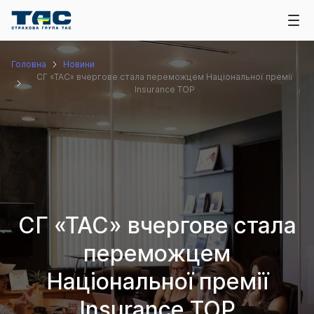
Головна
Новини
СГ «ТАС» вчергове стала переможцем Національної премії
Insurance TOP
СГ «ТАС» вчергове стала
переможцем
Національної премії
Insurance TOP