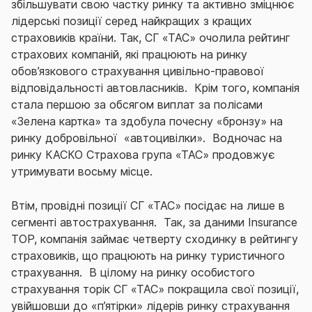
збільшувати свою частку ринку та активно зміцнює
лідерські позиції серед найкращих з кращих
страховиків країни. Так, СГ «ТАС» очолила рейтинг
страхових компаній, які працюють на ринку
обов’язкового страхування цивільно-правової
відповідальності автовласників. Крім того, компанія
стала першою за обсягом виплат за полісами
«Зелена картка» та здобула почесну «бронзу» на
ринку добровільної «автоцивілки». Водночас на
ринку КАСКО Страхова група «ТАС» продовжує
утримувати восьму місце.
Втім, провідні позиції СГ «ТАС» посідає на лише в
сегменті автострахування. Так, за даними Insurance
TOP, компанія займає четверту сходинку в рейтингу
страховиків, що працюють на ринку туристичного
страхування. В цілому на ринку особистого
страхування торік СГ «ТАС» покращила свої позиції,
увійшовши до «п’ятірки» лідерів ринку страхування