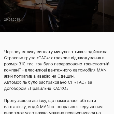
29.01.2018
Чергову велику виплату минулого тижня здійснила
Страхова група «ТАС»: страхове відшкодування в
розмірі 310 тис. грн було перераховано транспортній
компанії – власникові вантажного автомобіля MAN,
який потрапив в аварію на Одещині.
Автомобіль було застраховано СГ «ТАС» за
договором «Правильне КАСКО».
Пропускаючи автівку, що намагалася обігнати
вантажівку, водій MAN не впорався з керуванням,
внаслідок чого важка машина перевернулася на