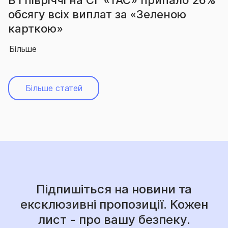
 на СГ «ТАС» припало 26%
За підсумками
виплат за «Зеленою
вчергове під
абсолютного 
Більше
Більше статей
Підпишіться на новини та
ексклюзивні пропозиції. Кожен
лист - про вашу безпеку.