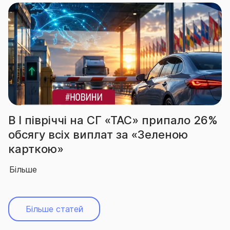
іччі на СГ «ТАС» припало 26%
За підсум
сіх виплат за «Зеленою
вчергове
»
абсолютн
Більше
Більше статей