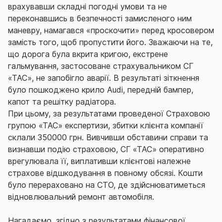
врахувавши складні погодні умови та не
переконавшись в безпечності замисленого ним
маневру, намагався «проскочити» перед кросовером
замість того, щоб пропустити його. Зважаючи на те,
що дорога була вкрита кригою, екстрене
гальмування, застосоване страхувальником СГ
«ТАС», не запобігло аварії. В результаті зіткнення
було пошкоджено крило Audi, передній бампер,
капот та решітку радіатора.
При цьому, за результатами проведеної Страховою
групою «ТАС» експертизи, збитки клієнта компанії
склали 350000 грн. Вивчивши обставини справи та
визнавши подію страховою, СГ «ТАС» оперативно
врегулювала її, виплативши клієнтові належне
страхове відшкодування в повному обсязі. Кошти
було перераховано на СТО, де здійснюватиметься
відновлювальний ремонт автомобіля.
Нагадаємо, згідно з результатами фінансової