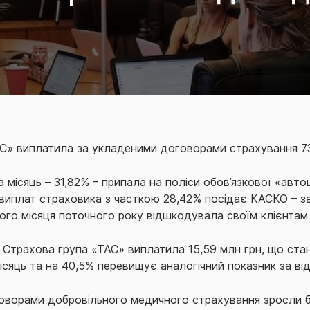
С» виплатила за укладеними договорами страхування 73
 місяць – 31,82% – припала на поліси обов’язкової «авт
і виплат страховика з часткою 28,42% посідає КАСКО – 
го місяця поточного року відшкодувала своїм клієнтам 
і Страхова група «ТАС» виплатила 15,59 млн грн, що стан
ісяць та на 40,5% перевищує аналогічний показник за ві
говорами добровільного медичного страхування зросли біл