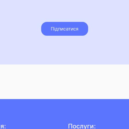
Підписатися
я:
Послуги: