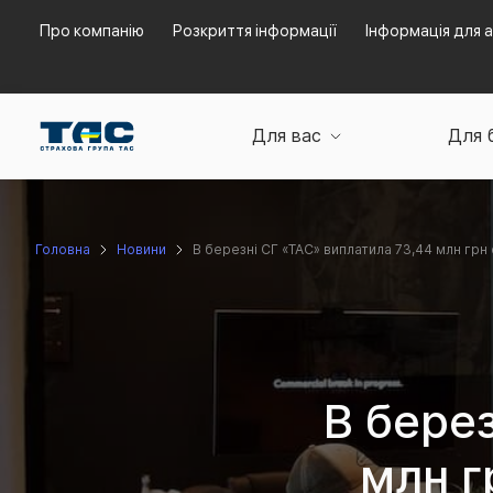
Про компанію
Розкриття інформації
Інформація для а
Для вас
Для 
Головна
Новини
В березні СГ «ТАС» виплатила 73,44 млн гр
В бере
млн г