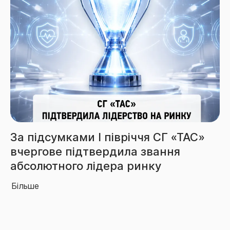
С»
Збори СГ «ТАС» за 6 місяців
перевищили 3,85 млрд грн
Більше