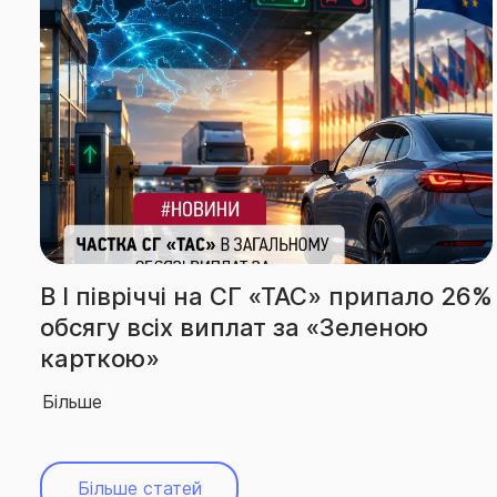
ло 26%
За підсумками І півріччя СГ «ТА
ю
вчергове підтвердила звання
абсолютного лідера ринку
Більше
Більше статей