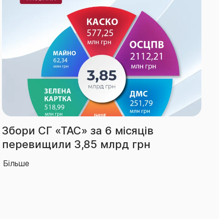
Виплати СГ «ТАС» за І півріччя
зросли на 66% – до 2,14 млрд грн
Більше