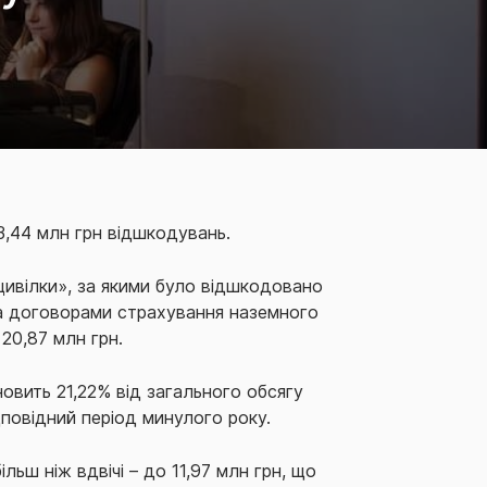
,44 млн грн відшкодувань.
оцивілки», за якими було відшкодовано
за договорами страхування наземного
20,87 млн грн.
овить 21,22% від загального обсягу
дповідний період минулого року.
ьш ніж вдвічі – до 11,97 млн грн, що