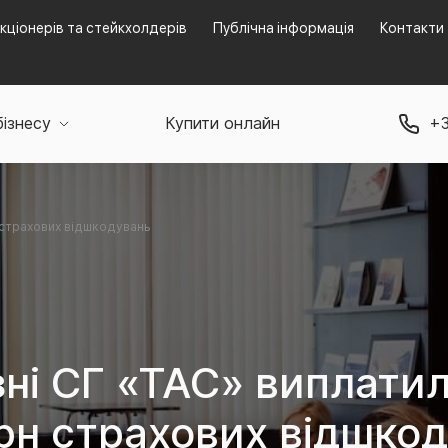
кціонерів та стейкхолдерів
Публічна інформація
Контакти
бізнесу
Купити онлайн
+3
н страхових відшкодувань
зні СГ «ТАС» виплатил
рн страхових відшко