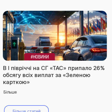
6%
За підсумками І півріччя СГ «ТАС»
вчергове підтвердила звання
абсолютного лідера ринку
Більше
Більше статей