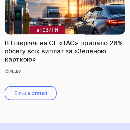
СГ «ТАС» припало 26%
За підсумками І 
лат за «Зеленою
вчергове підтве
абсолютного лід
Більше
Більше статей