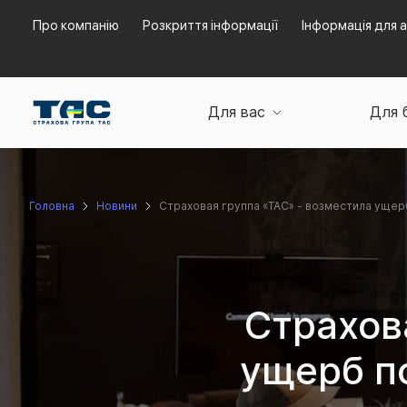
Про компанію
Розкриття інформації
Інформація для а
Для вас
Для 
Головна
Новини
Страховая группа «ТАС» - возместила уще
Страхов
ущерб п