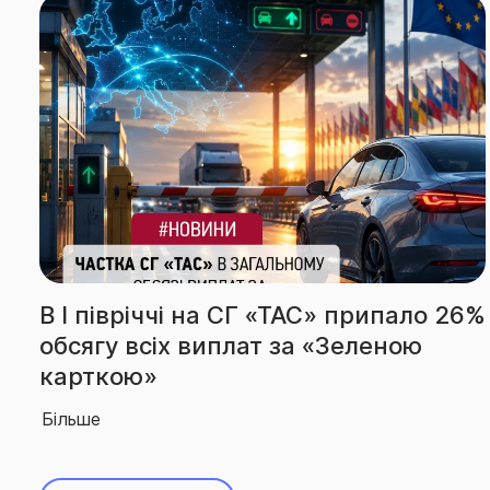
» припало 26%
За підсумками І півріччя
Зеленою
вчергове підтвердила зв
абсолютного лідера ринк
Більше