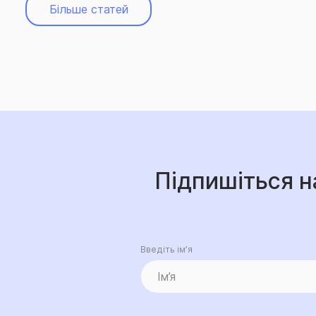
Більше статей
Підпишіться н
Введіть ім’я