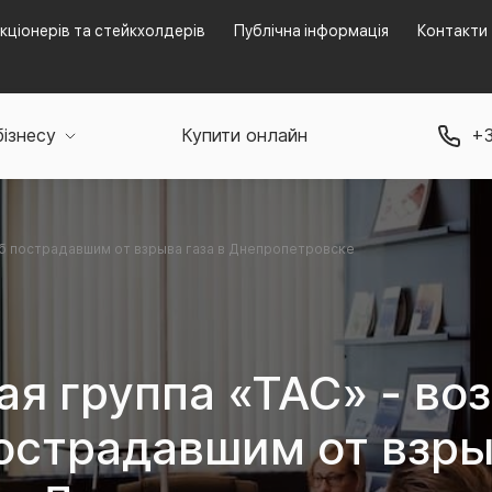
кціонерів та стейкхолдерів
Публічна інформація
Контакти
бізнесу
Купити онлайн
+3
рб пострадавшим от взрыва газа в Днепропетровске
ая группа «ТАС» - во
острадавшим от взрыв