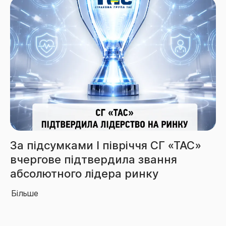
 СГ «ТАС»
Збори СГ «ТАС» за 6 місяці
ання
перевищили 3,85 млрд гр
у
Більше