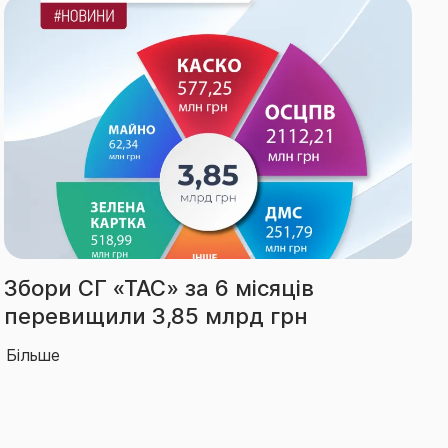
в
Виплати СГ «ТАС» за І півріч
н
зросли на 66% – до 2,14 млр
Більше