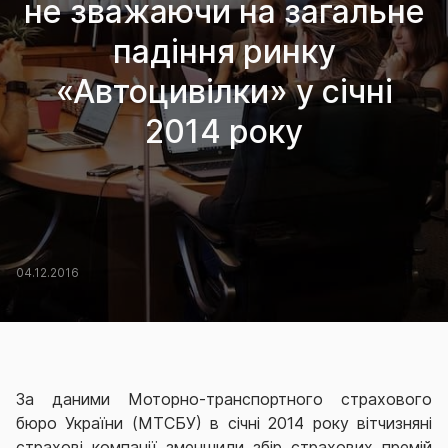
не зважаючи на загальне
падіння ринку
«Автоцивілки» у січні
2014 року
04.12.2016
За даними Моторно-транспортного страхового
бюро України (МТСБУ) в січні 2014 року вітчизняні
страхові компанії зменшили збір страхових премій