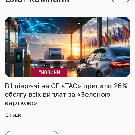
ало 26%
За підсумками І півріччя СГ «Т
ою
вчергове підтвердила звання
абсолютного лідера ринку
Більше