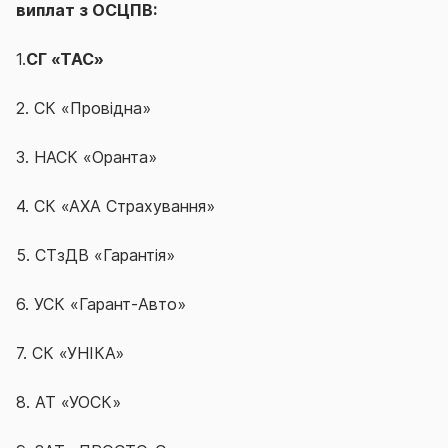
виплат з ОСЦПВ:
1.
СГ «ТАС»
2. СК «Провідна»
3. НАСК «Оранта»
4. СК «АХА Страхування»
5. СТзДВ «Гарантія»
6. УСК «Гарант-Авто»
7. СК «УНІКА»
8. АТ «УОСК»