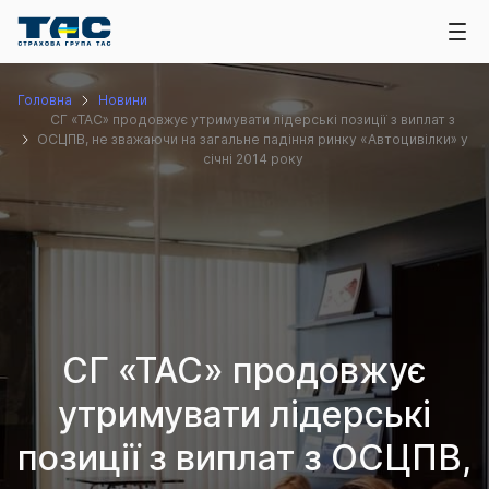
Головна
Новини
СГ «ТАС» продовжує утримувати лідерські позиції з виплат з
ОСЦПВ, не зважаючи на загальне падіння ринку «Автоцивілки» у
січні 2014 року
СГ «ТАС» продовжує
утримувати лідерські
позиції з виплат з ОСЦПВ,