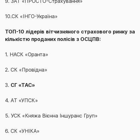
9. ЗАТ «ПРОСТО-Страхування»
10.СК «ІНГО-Україна»
ТОП-10 лідерів вітчизняного страхового ринку за
кількістю проданих полісів з ОСЦПВ:
1. НАСК «Оранта»
2. СК «Провідна»
3.
СГ «ТАС»
4. АТ «УПСК»
5. УСК «Княжа Вієнна Іншуранс Груп»
6. СК «УНІКА»