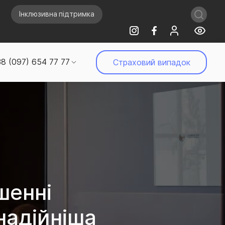
Інклюзивна підтримка
8 (097) 654 77 77
Страховий випадок
шенні
надійніша