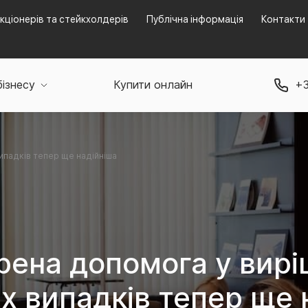
кціонерів та стейкхолдерів
Публічна інформація
Контакти
бізнесу
Купити онлайн
+3
ипадків тепер ще надійніша
рена допомога у вирі
х випадків тепер ще 