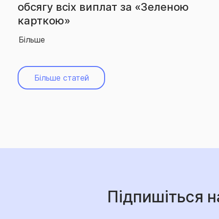
вчергове підтвердила звання
абсолютного лідера ринку
Більше
Більше статей
Підпишіться н