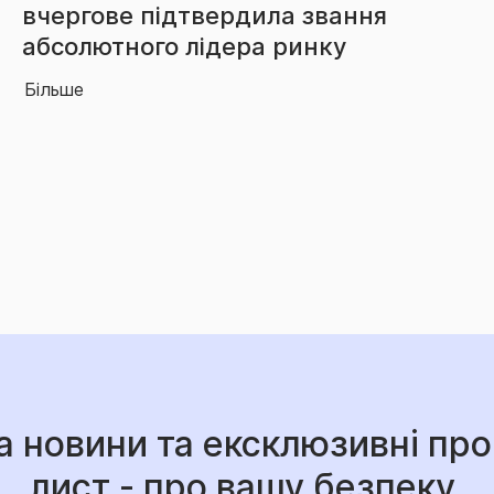
перевищили 3,85 млрд грн
Більше
а новини та ексклюзивні про
лист - про вашу безпеку.