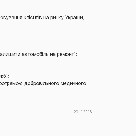
вування клієнтів на ринку України,
залишити автомобіль на ремонт);
жб);
програмою добровільного медичного
29.11.2016