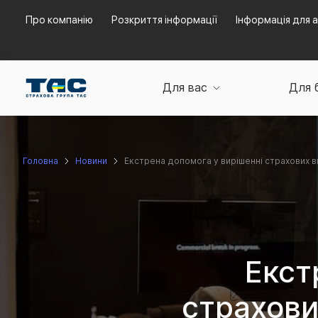
Про компанію
Розкриття інформації
Інформація для а
Для вас
Для 
Головна
Новини
Екстрена допомога у вирішенні страхових в
Екст
страхови