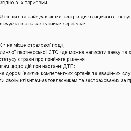
згідно з їх тарифами.
йбільших та найсучасніших центрів дистанційного обслуго
зпечує клієнтів наступними сервісами:
С» на місце страхової події;
ближчої партнерської СТО (де можна написати заяву та 
статусу справи про прийняте рішення;
нтам щодо дій при настанні ДТП;
на дорозі (виклик компетентних органів та аварійних слу
ги своїм клієнтам-автовласникам та застрахованих за 