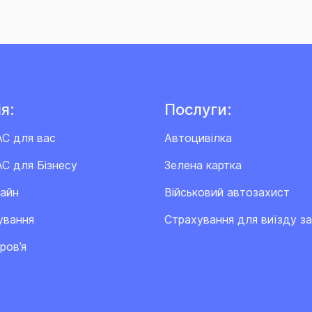
я:
Послуги:
АС для вас
Автоцивілка
С для Бізнесу
Зелена картка
лайн
Військовий автозахист
ування
Cтрахування для виїзду з
ров’я