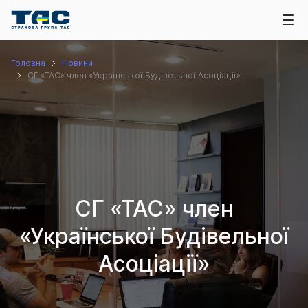
Головна
Новини
СГ «ТАС» член «Української Будівельної Асоціації»
СГ «ТАС» член
«Української Будівельної
Асоціації»