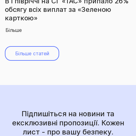
іччі на СГ «ТАС» припало 26%
За підсум
сіх виплат за «Зеленою
вчергове
»
абсолютн
Більше
Більше статей
Підпишіться на новини та
ексклюзивні пропозиції. Кожен
лист - про вашу безпеку.