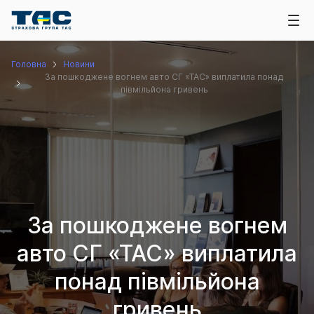
Головна
Новини
За пошкоджене вогнем авто СГ «ТАС» виплатила понад
півмільйона гривень
За пошкоджене вогнем
авто СГ «ТАС» виплатила
понад півмільйона
гривень