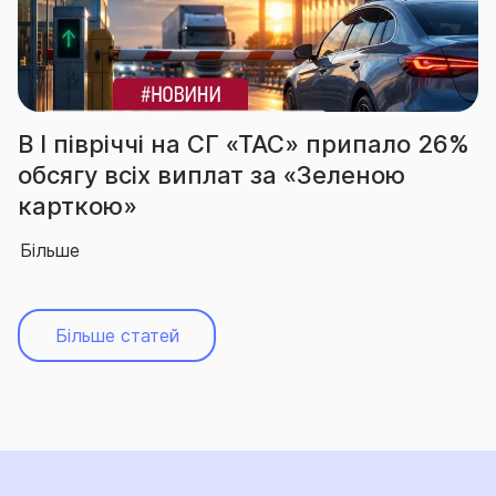
а СГ «ТАС» припало 26%
За підсумками 
плат за «Зеленою
вчергове підтв
абсолютного лі
Більше
Більше статей