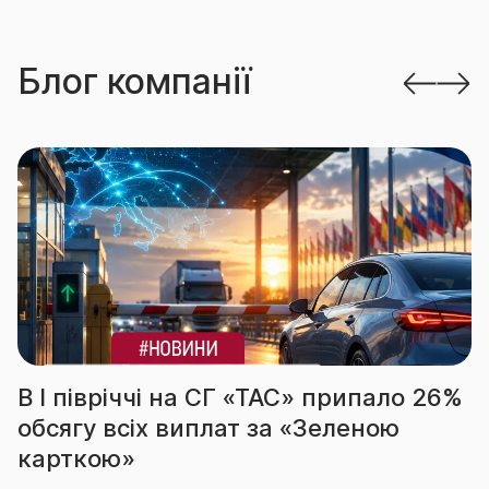
Блог компанії
іччі на СГ «ТАС» припало 26%
За підсум
сіх виплат за «Зеленою
вчергове
»
абсолютн