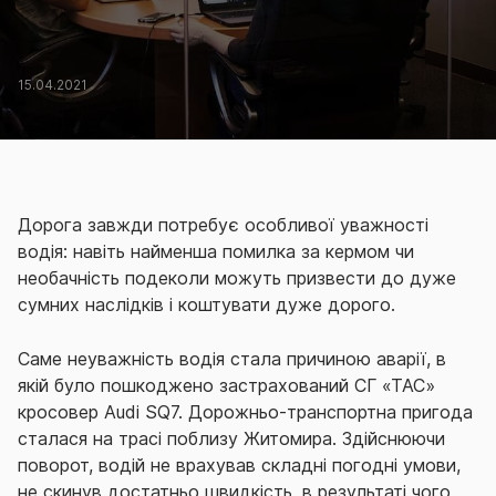
15.04.2021
Дорога завжди потребує особливої уважності
водія: навіть найменша помилка за кермом чи
необачність подеколи можуть призвести до дуже
сумних наслідків і коштувати дуже дорого.
Саме неуважність водія стала причиною аварії, в
якій було пошкоджено застрахований СГ «ТАС»
кросовер Audi SQ7. Дорожньо-транспортна пригода
сталася на трасі поблизу Житомира. Здійснюючи
поворот, водій не врахував складні погодні умови,
не скинув достатньо швидкість, в результаті чого