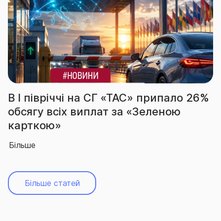
» припало 26%
За підсумками І півріччя
«Зеленою
вчергове підтвердила з
абсолютного лідера рин
Більше
Більше статей